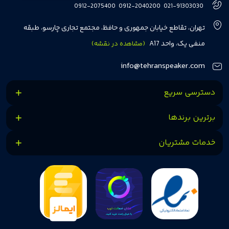
هفت سال در این زمینه، بر ایجاد تجربه خریدی آسان، سریع و مطمئن تمرکز دارد تا
0912-2075400
0912-2040200
021-91303030
مشتریان بتوانند با خیالی آسوده از انتخاب خود لذت ببرند. ما به رضایت و اعتماد
تهران، تقاطع خیابان جمهوری و حافظ، مجتمع تجاری چارسو، طبقه
مشتریان اهمیت می‌دهیم و همواره در تلاشیم تا بهترین‌ها را برای آن‌ها فراهم
منفی یک، واحد A17
(مشاهده در نقشه)
کنیم.
info@tehranspeaker.com
دسترسی سریع
برترین برندها
خدمات مشتریان