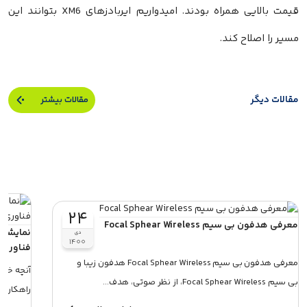
قیمت بالایی همراه بودند. امیدواریم ایر‌بادزهای XM6 بتوانند این
مسیر را اصلاح کند.
مقالات دیگر
مقالات بیشتر
۲۴
معرفی هدفون بی سیم Focal Sphear Wireless
نمایشگر
دی
۱۴۰۰
فناوری AR
معرفی هدفون بی سیم Focal Sphear Wireless هدفون زیبا و
آنچه خوا
بی سیم Focal Sphear Wireless، از نظر صوتی، هدف...
راهکار جدید Omnivisionپیشنهاد مطالع