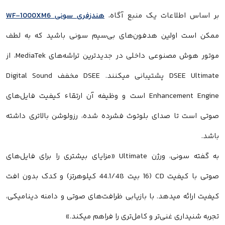
بر اساس اطلاعات یک منبع آگاه،
هندزفری سونی WF-1000XM6
ممکن است اولین هدفون‌های بی‌سیم سونی باشید که به لطف
موتور هوش مصنوعی داخلی در جدیدترین تراشه‌های MediaTek، از
DSEE Ultimate پشتیبانی میکنند. DSEE مخفف Digital Sound
Enhancement Engine است و وظیفه آن ارتقاء کیفیت فایل‌های
صوتی است تا صدای بلوتوث فشرده شده، رزولوشن بالاتری داشته
باشد.
به گفته سونی، ورژن Ultimate «مزایای بیشتری را برای فایل‌های
صوتی با کیفیت CD (16 بیت 44.1/48 کیلوهرتز) و کدک بدون افت
کیفیت ارائه میدهد. با بازیابی ظرافت‌های صوتی و دامنه دینامیکی،
تجربه شنیداری غنی‌تر و کامل‌تری را فراهم میکند.»