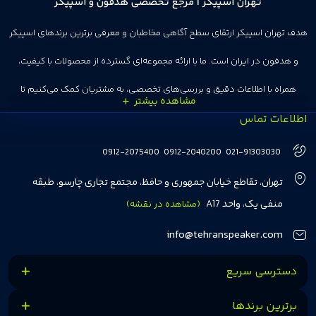
تهران اسپیکر | مرجع تخصصی هدفون و اسپیکر
هدف تهران اسپیکر ارتقای سطح آگاهی مخاطبان و معرفی برترین برندهای اسپیکر
و هدفون در ایران است. ما با ارائه مجموعه‌ای گسترده از محصولات با کیفیت،
همراه با اطلاعات دقیق و بررسی‌های تخصصی، به مشتریان کمک می‌کنیم تا
اطلاعات تماس
انتخاب‌های درست و هوشمندانه‌ای داشته باشند. تهران اسپیکر با تجربه‌ای بیش از
هفت سال در این زمینه، بر ایجاد تجربه خریدی آسان، سریع و مطمئن تمرکز دارد تا
0912-2075400
0912-2040200
021-91303030
مشتریان بتوانند با خیالی آسوده از انتخاب خود لذت ببرند. ما به رضایت و اعتماد
تهران، تقاطع خیابان جمهوری و حافظ، مجتمع تجاری چارسو، طبقه
مشتریان اهمیت می‌دهیم و همواره در تلاشیم تا بهترین‌ها را برای آن‌ها فراهم
منفی یک، واحد A17
(مشاهده در نقشه)
کنیم.
info@tehranspeaker.com
دسترسی سریع
برترین برندها