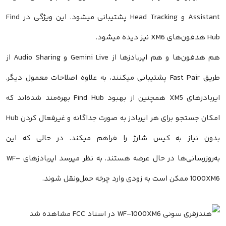
Assistant و Head Tracking پشتیبانی میشود. این ویژگی در Find
Hub هدفون‌های XM6 نیز دیده میشود.
هم هدفون‌ها و هم ایر‌بادزها از Gemini Live و Audio Sharing از
طریق Fast Pair پشتیبانی میکنند، به علاوه اصلاحات معمول دیگر.
ایر‌بادزهای XM5 همچنین از بهبود Find Hub بهره‌مند شده‌اند که
امکان جستجو برای هر ایر‌بادز به صورت جداگانه و غیرفعال کردن Hub
بدون نیاز به کیس شارژ را فراهم میکند. در حالی که این
به‌روزرسانی‌ها در حال عرضه هستند، به نظر میرسد ایر‌بادزهای WF-
1000XM6 ممکن است به زودی وارد چرخه حمل‌ونقل شوند.