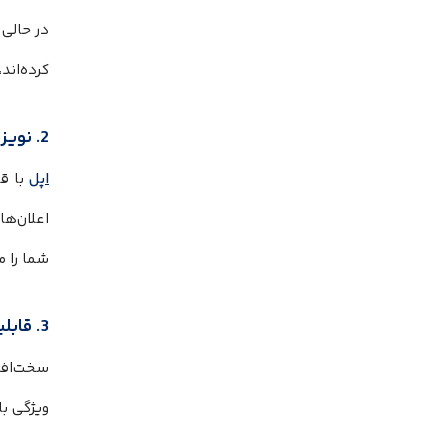
در حالی
کرده‌اند، سونی همچنان به 
2. نویز کنسلینگ (ANC) هوشمندتر، نه فقط قوی‌تر
اپل
اعلان‌های ف
شما را م
3. قابلیت Auracast
ویژگی ب