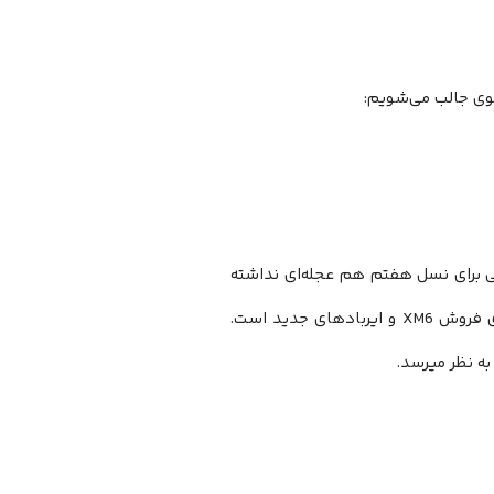
ش‌بینی میشود سونی برای نسل هفتم هم عجله‌ای نداشته
باشد. رویداد فوریه 2026 سونی نیز هدنشان داد که تمرکز فعلی این شرکت روی فروش XM6 و ایربادهای جدید است.