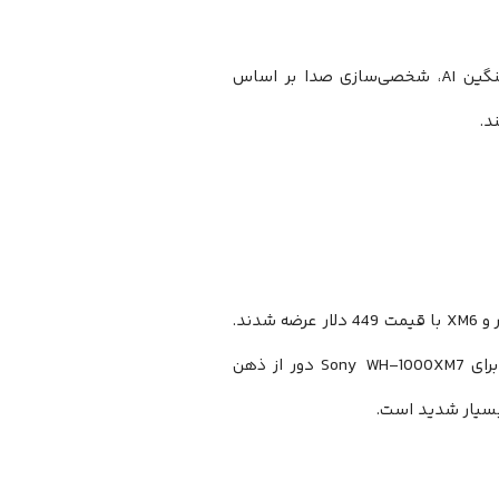
قلب تپنده XM7 باید یک پردازنده کاملاً جدید باشد تا بتواند پردازش‌های سنگین AI، شخصی‌سازی صدا بر اساس
د.
روند قیمت‌گذاری سونی نشان‌دهنده صعود تدریجی است. XM5 با قیمت 399 دلار و XM6 با قیمت 449 دلار عرضه شدند.
با توجه به نرخ تورم و هزینه‌های تکنولوژی‌های جدید، احتمالاً قیمت 499 دلار برای Sony WH-1000XM7 دور از ذهن