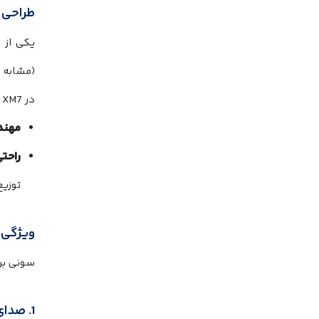
طراحی 
(مشابه XM4) برگشت، اما گزارش‌های کاربران نشان میدهد که لولاها همچنان آسیب‌پذیر هستند.
در XM7 انتظار داریم:
مهند
راحتی
توزیع
ویژگی‌های فنی؛ M7
سونی برا
1. صدای دیجیتال از طریق USB-C