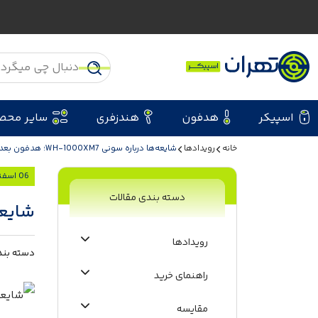
اسپیکر
هدفون
هندزفری
سایر محص
خانه
رویدادها
شایعه‌ها درباره سونی WH-1000XM7؛ هدفون بعدی کی از راه میرسد؟
06 اسفند 1404
دسته بندی مقالات
شایعه‌ها دربا
رویدادها
دسته بند
راهنمای خرید
مقایسه