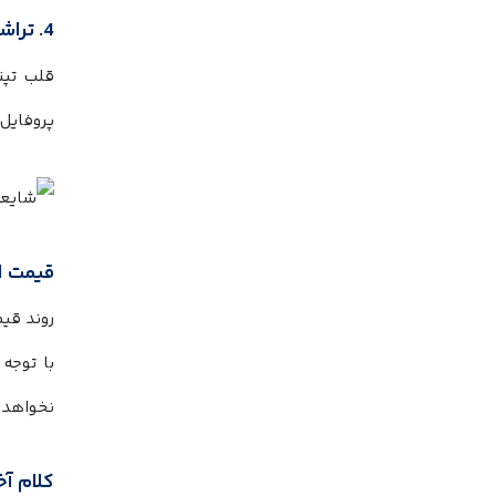
4. تراشه نسل جدید
پروفایل 
قیمت اح
نخواهد ب
کلام آخ