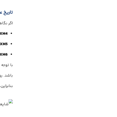
تاریخ عرضه: آ
اگر نگاهی به چرخ
XM4:
XM5:
XM6:
بنابراین، بهار 2027 منطقی‌ترین 