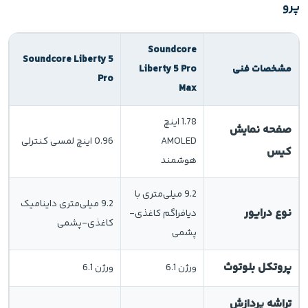
پرو
Soundcore
Soundcore Liberty 5
مشخصات فنی
Liberty 5 Pro
Pro
Max
1.78 اینچ
صفحه نمایش
AMOLED
0.96 اینچ لمسی کنترلی
کیس
هوشمند
9.2 میلی‌متری با
9.2 میلی‌متری داینامیک
نوع درایور
دیافراگم کاغذی-
کاغذی-پشمی
پشمی
پروتکل بلوتوث
ورژن 6.1
ورژن 6.1
تراشه پردازش