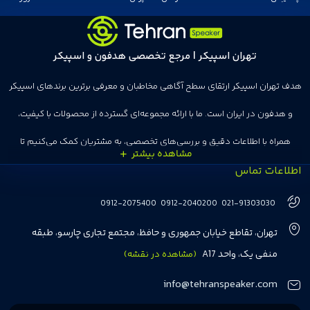
تهران اسپیکر | مرجع تخصصی هدفون و اسپیکر
هدف تهران اسپیکر ارتقای سطح آگاهی مخاطبان و معرفی برترین برندهای اسپیکر
و هدفون در ایران است. ما با ارائه مجموعه‌ای گسترده از محصولات با کیفیت،
همراه با اطلاعات دقیق و بررسی‌های تخصصی، به مشتریان کمک می‌کنیم تا
اطلاعات تماس
انتخاب‌های درست و هوشمندانه‌ای داشته باشند. تهران اسپیکر با تجربه‌ای بیش از
هفت سال در این زمینه، بر ایجاد تجربه خریدی آسان، سریع و مطمئن تمرکز دارد تا
0912-2075400
0912-2040200
021-91303030
مشتریان بتوانند با خیالی آسوده از انتخاب خود لذت ببرند. ما به رضایت و اعتماد
تهران، تقاطع خیابان جمهوری و حافظ، مجتمع تجاری چارسو، طبقه
مشتریان اهمیت می‌دهیم و همواره در تلاشیم تا بهترین‌ها را برای آن‌ها فراهم
منفی یک، واحد A17
(مشاهده در نقشه)
کنیم.
info@tehranspeaker.com