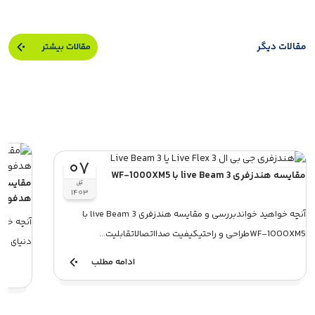
مقالات دیگر
مقالات بیشتر
۰۷
مقایسه هندزفری live Beam 3 با WF-1000XM5
آبان
۱۴۰۳
هدفون‌ه
آنچه خواهید خواندبررسی و مقایسه هندزفری live Beam 3 با
WF-1000XM5طراحی و راحتیکیفیت صدااتصالاتقابلیت...
دنیای هد
ادامه مطلب