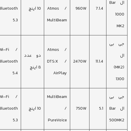
ال Bar
7.1.4
960W
Atmos /
10 اینچ
Bluetooth
1000
5.3
MultiBeam
MK2
جی بی
Wi-Fi /
Atmos /
ال
دو عدد
Bluetooth
DTS:X /
2470W
11.1.4
(MK2)
8 اینچ
5.4
AirPlay
1300
جی بی
MultiBeam
Wi-Fi /
ال Bar
5.1
750W
/
10 اینچ
Bluetooth
5.3
PureVoice
500MK2