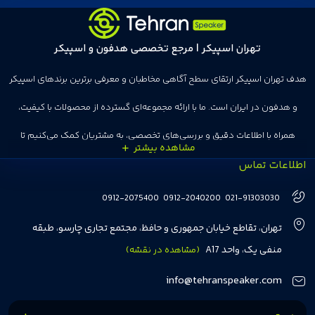
تهران اسپیکر | مرجع تخصصی هدفون و اسپیکر
دف تهران اسپیکر ارتقای سطح آگاهی مخاطبان و معرفی برترین برندهای اسپیکر
و هدفون در ایران است. ما با ارائه مجموعه‌ای گسترده از محصولات با کیفیت،
همراه با اطلاعات دقیق و بررسی‌های تخصصی، به مشتریان کمک می‌کنیم تا
طلاعات تماس
نتخاب‌های درست و هوشمندانه‌ای داشته باشند. تهران اسپیکر با تجربه‌ای بیش از
هفت سال در این زمینه، بر ایجاد تجربه خریدی آسان، سریع و مطمئن تمرکز دارد تا
0912-2075400
0912-2040200
021-91303030
مشتریان بتوانند با خیالی آسوده از انتخاب خود لذت ببرند. ما به رضایت و اعتماد
تهران، تقاطع خیابان جمهوری و حافظ، مجتمع تجاری چارسو، طبقه
مشتریان اهمیت می‌دهیم و همواره در تلاشیم تا بهترین‌ها را برای آن‌ها فراهم
منفی یک، واحد A17
(مشاهده در نقشه)
کنیم.
info@tehranspeaker.com