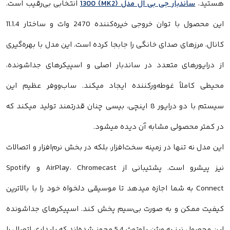
ستید،
ساندبار جی بی ال مدل (MK2) 1300
انتخابی بی‌رقیب است.
این محصول با توان خروجی خیره‌کننده 2470 وات و ساختار 11.1.4
انال، مرزهای صدای خانگی را جابجا کرده است. این مدل با بهره‌گیری
ز درایورهای متعدد در ساندبار اصلی و اسپیکرهای جداشونده،
حیطی کاملاً غوطه‌ورکننده ایجاد میکند. ساب‌ووفر عظیم این
سیستم با دو درایور 8 اینچی، بیسی چنان قدرتمند تولید میکند که
ر کمتر محصولی مشابه آن دیده میشود.
ین مدل نه تنها در زمینه سخت‌افزار، بلکه در بخش نرم‌افزار و اتصالات
نیز پیشرو است. پشتیبانی از AirPlay، Chromecast و Spotify
Connect به شما اجازه میدهد تا موسیقی دلخواه خود را با بالاترین
یفیت ممکن و به صورت بی‌سیم پخش کند. اسپیکرهای جداشونده
این محصول نیز به ورژن بلوتوث 5.4 مجهز شده‌اند که پایداری اتصال را