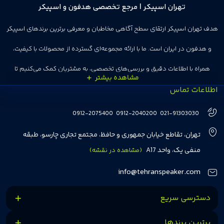
تهران اسپیکر | مرجع تخصصی هدفون و اسپیکر
هدف تهران اسپیکر ارتقای سطح آگاهی مخاطبان و معرفی برترین برندهای اسپیکر
و هدفون در ایران است. ما با ارائه مجموعه‌ای گسترده از محصولات با کیفیت،
همراه با اطلاعات دقیق و بررسی‌های تخصصی، به مشتریان کمک می‌کنیم تا
اطلاعات تماس
انتخاب‌های درست و هوشمندانه‌ای داشته باشند. تهران اسپیکر با تجربه‌ای بیش از
هفت سال در این زمینه، بر ایجاد تجربه خریدی آسان، سریع و مطمئن تمرکز دارد تا
0912-2075400
0912-2040200
021-91303030
مشتریان بتوانند با خیالی آسوده از انتخاب خود لذت ببرند. ما به رضایت و اعتماد
تهران، تقاطع خیابان جمهوری و حافظ، مجتمع تجاری چارسو، طبقه
مشتریان اهمیت می‌دهیم و همواره در تلاشیم تا بهترین‌ها را برای آن‌ها فراهم
منفی یک، واحد A17
(مشاهده در نقشه)
کنیم.
info@tehranspeaker.com
دسترسی سریع
برترین برندها