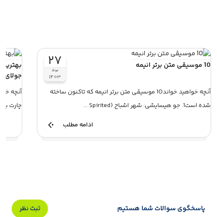
۲۷
10 موسیقی متن برتر انیمه‌
مرداد
جولای
۱۴۰۳
آنچه خواهید خواند10 موسیقی متن برتر انیمه که تاکنون ساخته
شده است1. جو هیسایشی: شهر اشباح (Spirited ...
چارت بیلبورد در 4 جولایچه 
ادامه مطلب
پاسخگوی سوالات شما هستیم
ثبت نظر