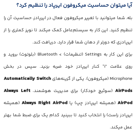
آیا میتوان حساسیت میکروفون ایرپاد را تنظیم کرد؟
بله. شما میتوانید با تغییر میکروفون فعال در ایرپادز، حساسیت آن را
تنظیم کنید. این کار به سیستم‌عامل کمک میکند تا نویز کمتری را از
ایرپادزی که دورتر از دهان شما قرار دارد، دریافت کند.
برای این کار به Settings (تنظیمات) > Bluetooth (بلوتوث) بروید و
روی علامت “i” کنار ایرپادز خود ضربه بزنید. سپس در بخش
Automatically Switch
Microphone (میکروفون)، یکی از گزینه‌های
Always Left
AirPods
(سوئیچ خودکار) برای مدیریت هوشمند،
Always Right AirPod
AirPod
(همیشه ایرپادز چپ) یا
(همیشه
ایرپادز راست) را انتخاب کنید تا ببینید کدام یک برای ضبط شما بهتر
عمل میکند.