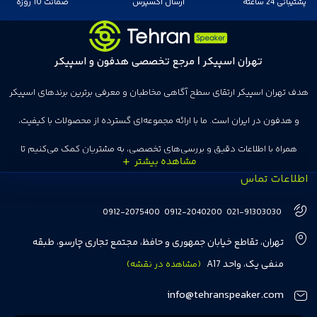
پشتیبانی 24 ساعته
ارسال اکسپرس
ضمانت 10 روزه
تهران اسپیکر | مرجع تخصصی هدفون و اسپیکر
هدف تهران اسپیکر ارتقای سطح آگاهی مخاطبان و معرفی برترین برندهای اسپیکر
و هدفون در ایران است. ما با ارائه مجموعه‌ای گسترده از محصولات با کیفیت،
همراه با اطلاعات دقیق و بررسی‌های تخصصی، به مشتریان کمک می‌کنیم تا
اطلاعات تماس
انتخاب‌های درست و هوشمندانه‌ای داشته باشند. تهران اسپیکر با تجربه‌ای بیش از
هفت سال در این زمینه، بر ایجاد تجربه خریدی آسان، سریع و مطمئن تمرکز دارد تا
0912-2075400
0912-2040200
021-91303030
مشتریان بتوانند با خیالی آسوده از انتخاب خود لذت ببرند. ما به رضایت و اعتماد
تهران، تقاطع خیابان جمهوری و حافظ، مجتمع تجاری چارسو، طبقه
مشتریان اهمیت می‌دهیم و همواره در تلاشیم تا بهترین‌ها را برای آن‌ها فراهم
منفی یک، واحد A17
(مشاهده در نقشه)
کنیم.
info@tehranspeaker.com