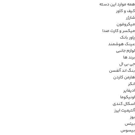
همه موارد این دسته
کیف و کاور
شارژر
میکروفون
میکسر و کارت صدا
پاور بانک
عینک هوشمند
لوازم جانبی
برند ها
جی بی ال
بنگ اند آلفسن
هارمن کاردن
انکر
ادیفایر
اونیکوما
اسکال کندی
آلتیمیت ایرز
بوز
بیتس
بیسوس