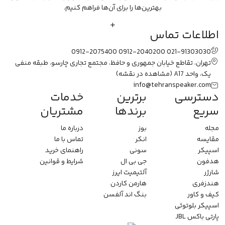
بهترین‌ها را برای آن‌ها فراهم کنیم.
اطلاعات تماس
0912-2075400
0912-2040200
021-91303030
تهران، تقاطع خیابان جمهوری و حافظ، مجتمع تجاری چارسو، طبقه منفی
یک، واحد A17
(مشاهده در نقشه)
info@tehranspeaker.com
دسترسی
برترین
خدمات
سریع
برندها
مشتریان
مجله
بوز
درباره ما
مقایسه
انکر
تماس با ما
اسپیکر
سونی
راهنمای خرید
هدفون
جی بی ال
شرایط و قوانین
شارژر
آلتیمیت ایرز
هندزفری
هارمن کاردن
کیف و کاور
بنگ اند آلفسن
اسپیکر بلوتوثی
پارتی باکس JBL