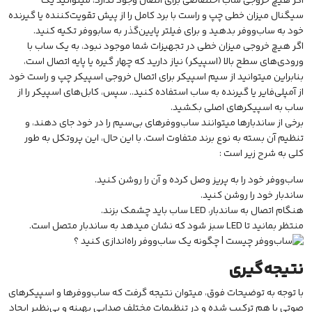
اگر هیچ خروجی ساب اختصاصی برای اتصال وجود ندارد، میتوانید یک
سیگنال میزان خطی چپ و راست با برد کامل را از پیش تقویت‌کننده یا گیرنده
خود به ساب‌ووفر بدهید و برای فیلتر پایین‌گذر به ساب‎ووفر تکیه کنید.
اگر هیچ خروجی میزان خطی در تجهیزات شما موجود نبود، به یک ساب با
ورودی‌های سطح بالا (اسپیکر) نیاز دارید که چهار گیره یا پایه اتصال است،
بنابراین میتوانید از سیم اسپیکر برای اتصال خروجی اسپیکر چپ و راست خود
از آمپلی‌فایر یا گیرنده به ساب استفاده کنید.. سپس، کابل‌های اسپیکر را از
ساب به اسپیکرهای اصلی بکشید.
برخی از ساندبارها میتوانند ساب‌ووفرهای بی‌سیم را در خود جای دهند، و
تنظیم آن بسته به نوع برند متفاوت است. با این حال، این پروتکل به طور
کلی به شرح زیر است :
ساب‌ووفر خود را به پریز وصل کرده و آن را روشن کنید.
ساندبار خود را روشن کنید.
هنگام اتصال به ساندبار، LED ساب باید چشمک بزند.
منتظر بمانید تا LED سبز شود که نشان میدهد به ساندبار متصل است.
نتیجه‌گیری
با توجه به توضیحات فوق، میتوان نتیجه گرفت که ساب‌ووفرها و اسپیکرهای
صوتی با هم ترکیب شده و در تنظیمات مختلف صدایی بهینه و بی‌نظیر ایجاد