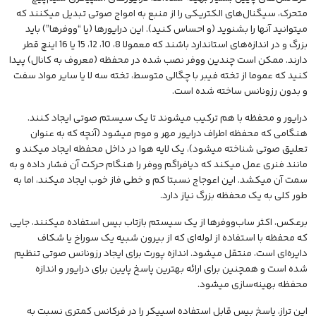
متحرک، سیگنال‌های الکتریکی را از منبع به امواج صوتی تبدیل میکنند که
میتوانید آنها را بشنوید (و احساس کنید). این درایورها (یا “ووفرها”) باید
بزرگ و در اندازه‌های استاندارد باشند که معمولا 8، 10، 12، 15 یا 16 اینچ قطر
دارند. ممکن است چندین ووفر نصب شده در محفظه (معروف به کانال) پیدا
کنید که عموما از تخته فیبر با چگالی متوسط، تخته سه لا یا سایر مواد سفت
و بدون رزونانس ساخته شده است.
درایور و محفظه با هم ترکیب میشوند تا یک سیستم صوتی ایجاد کنند.
هنگامی که محفظه اطراف درایور مهر و موم میشود (آنچه که به عنوان
تعلیق صوتی شناخته میشود)، یک لایه هوا در داخل محفظه ایجاد میکند و
مانند فنری عمل میکند که دیافراگم ووفر را هنگام حرکت آن فشار داده و به
سمت آن میکشد. این اعوجاج نسبتا کم و خطی فاز خوب ایجاد میکند، اما به
طور کلی به یک محفظه بزرگ نیاز دارد.
برعکس، اکثر ساب‌ووفرها از یک سیستم بازتاب بیس استفاده میکنند، جایی
که محفظه با استفاده از لوله‌ای که از بیرون شبیه یک سوراخ یا شکاف
دایره‌ای است، منتقل میشود. اندازه پورت برای ایجاد رزونانس صوتی تنظیم
شده است و همچنین برای ارائه بهترین پاسخ پایین برای درایور و اندازه
محفظه بهینه‌سازی میشود.
این تراز، پاسخ بیس قابل استفاده اسپیکر را در فرکانس کمتری نسبت به