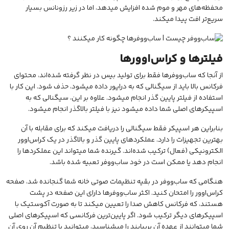
محفظه‌های مهر و موم شده افزایش میدهد، اما در زیر رزونانس بسیار
سریع‌تر افت پیدا میکند.
فیلترها و کراس‌اوورها
از آنجا که ساب‌ووفرها فقط برای تولید بیس در نظر گرفته شده‌اند، محتوای
فرکانس بالا باید از سیگنالی که به درایور داده میشود، حذف شود. این کار با
استفاده از فیلتر پایین گذر انجام میشود. علاوه بر این، سیگنالی که به
اسپیکرهای اصلی شما داده میشود نیز با فیلتر بالاگذر انجام میشود.
بنابراین هر اسپیکر فقط سیگنالی را دریافت میکند که برای مقابله با آن
بهترین تجهیزات را دارد. عملکردهای پایین گذر و بالاگذر در یک کراس‌اوور
الکترونیکی (فعال) ترکیب شده‌اند. گیرنده شما میتواند این عملکردها را
انجام دهد یا ممکن است در خود ساب‌ووفر تعبیه شده باشد.
هنگامی که ساب‌ووفر در بقیه تنظیمات صوتی خانه شما گنجانده شد، صفحه
کراس‌اوور را امتحان کنید. اکثر ساب‌ووفرها دارای این صفحه در پشت
هستند، که فرکانس کاهش صدا را تعیین میکند تا به صورت آکوستیک با
اسپیکرهای دیگر ترکیب شود. اگر پایین‌ترین فرکانسی که اسپیکرهای اصلی
شما میتوانند از عهده آن بربیایند را میشناسید، میتوانید با تنظیم آن روی آن