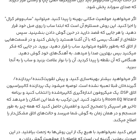
در حالت ایده‌آل ساب‌ووفر باید بین اسپیکرها اصلی چپ و راستی قرار گیرند
که صدای
سوراند
پخش شود.
اگر میخواهید موقعیت مکانی بهینه را پیدا کنید، میتوانید “ساب‌ووفر کرال”
را اجرا کنید. این روش مستلزم آن است که ابتدا ساب را روی مبل خود قرار
دهید، یا هر جایی که قصد دارید در حین گوش دادن بنشینید. سپس
حلقه‌ای از آهنگ بیسی که با آن آشنا هستید را پخش کنید و در قسمت‌هایی
از اتاق که به‌طور بالقوه میتوانید ساب را قرار دهید، بروید. در جایی که فکر
میکنید بیس بهترین صدا را میدهد، به آهنگ‌های خود گوش دهید.
هنگامی که آن نقطه را پیدا کردید، آن را با نوار علامت بزنید و ساب را به آنجا
ببرید.
اگر میخواهید بیشتر بهینه‌سازی کنید، و پیش تقویت‌کننده/پردازنده/
گیرنده‌تان قبلا تعبیه نشده است، توصیه میشود یک پردازنده کالیبراسیون
اتاق DSP، یک میکروفون اندازه‌گیری کالیبره‌شده را انتخاب کنید و برنامه
Room EQ Wizard را دانلود کنید. این ترکیب به شما این امکان را میدهد که
تاخیر هر اسپیکر را تصحیح کنید و اطمینان حاصل کنید که همه چیز به طور
منسجم و در همان زمان به گوش شما میرسد و حالت‌های اتاق مشکل‌دار را
اصلاح میکند.
فرض کنید نمیخواهید با هیچ یک از این روش‌ها به زحمت بیافتید. در این
صورت، بهترین گزینه این است که فاصله را از موقعیت گوش دادن و