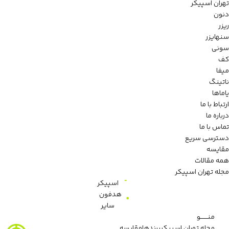
تهران اسپیکر
دنون
ریزر
سنهایزر
سونی
کف
میفا
ناتینگ
یاماها
ارتباط با ما
درباره ما
تماس با ما
دسترسی سریع
مقایسه
همه مقالات
مجله تهران اسپیکر
اسپیکر
هدفون
سایر
منـــــــو
مجله تهران اسپیکر
برندها
مقایسه