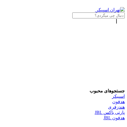
جستجوهای محبوب
اسپیکر
هدفون
هندزفری
پارتی باکس JBL
هدفون JBL