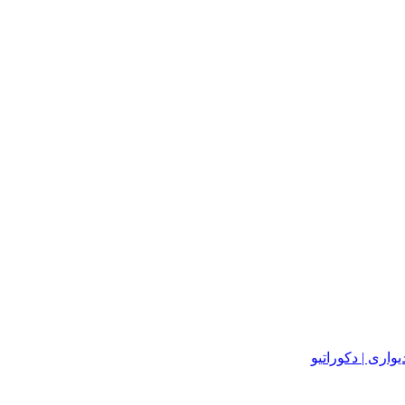
یواری | دکوراتیو