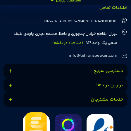
اطلاعات تماس
انتخاب‌های درست و هوشمندانه‌ای داشته باشند. تهران اسپیکر با تجربه‌ای بیش از
هفت سال در این زمینه، بر ایجاد تجربه خریدی آسان، سریع و مطمئن تمرکز دارد تا
0912-2075400
0912-2040200
021-91303030
مشتریان بتوانند با خیالی آسوده از انتخاب خود لذت ببرند. ما به رضایت و اعتماد
تهران، تقاطع خیابان جمهوری و حافظ، مجتمع تجاری چارسو، طبقه
مشتریان اهمیت می‌دهیم و همواره در تلاشیم تا بهترین‌ها را برای آن‌ها فراهم
منفی یک، واحد A17
(مشاهده در نقشه)
کنیم.
info@tehranspeaker.com
دسترسی سریع
برترین برندها
خدمات مشتریان