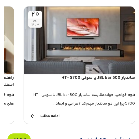
۲۰
بهمن
۱۴۰۳
ساندبار JBL bar 500 یا سونی HT-G700
راهنمای
اسفند 1403
آنچه خواهید خواندمقایسه ساندبار JBL bar 500 با سونی HT-
آنچه خوا
G700چرا این دو ساندبار مهم‌اند ؟طراحی و ابعاد...
های ساندبار در اسف
ادامه مطلب