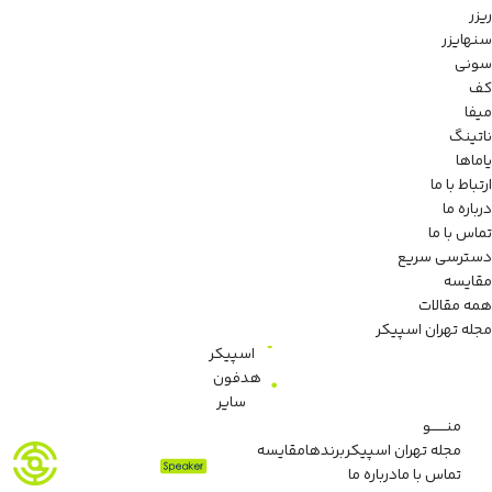
ریزر
سنهایزر
سونی
کف
میفا
ناتینگ
یاماها
ارتباط با ما
درباره ما
تماس با ما
دسترسی سریع
مقایسه
همه مقالات
مجله تهران اسپیکر
اسپیکر
هدفون
سایر
منـــــــو
مجله تهران اسپیکر
برندها
مقایسه
تماس با ما
درباره ما