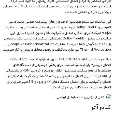
طراحی منحصر به فرد و صدای استثنائی، افراد زیادی را به خود جلب کرده
است. این ساندبار بیشتر برای افرادی مناسب است که به دنبال کیفیت صدای
بی‌نظیر و طراحی متمایز هستند.
این ساندبار بی سیم همچنین از فناوری‌های پیشرفته صوتی مانند دالبی
اتموس و Dolby TrueHD بهره میبرد که تجربه صدای سه‌بعدی و همه‌جانبه را
فراهم میکند. برای انتقال صدای با کیفیت بالا و بدون فشرده‌سازی، این
ساندبار بی سیم از Dolby TrueHD پشتیبانی میکند که تمامی جزئیات صوتی
را با دقت به گوش شما میرساند. قابلیت Adaptive Bass Linearization و
Thermal Protection نیز برای محافظت و بهبود عملکرد بیس به کار میروند.
ساندبار بلوتوثی BEOSOUND STAGE مجهز به بلوتوث نسخه 4.2 است که
اتصال بی‌سیم پایدار با برد مناسب برای پخش موسیقی از دستگاه‌های
مختلف را فراهم میکند. همچنین، دارای ورودی و خروجی HDMI با پشتیبانی
از EARC و ARC برای اتصال به تلویزیون و دستگاه‌های دیگر با پشتیبانی از
صدای با کیفیت و برای اتصال دستگاه‌های 4K و ورودی 3.5 میلی‌متری برای
اتصال سیمی به دستگاه‌های صوتی است.
کلام آخر