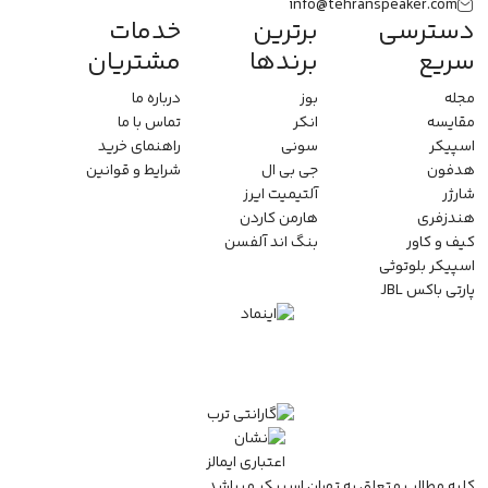
info@tehranspeaker.com
دسترسی
برترین
خدمات
سریع
برندها
مشتریان
مجله
بوز
درباره ما
مقایسه
انکر
تماس با ما
اسپیکر
سونی
راهنمای خرید
هدفون
جی بی ال
شرایط و قوانین
شارژر
آلتیمیت ایرز
هندزفری
هارمن کاردن
کیف و کاور
بنگ اند آلفسن
اسپیکر بلوتوثی
پارتی باکس JBL
کلیه مطالب متعلق به تهران اسپیکر میباشد.