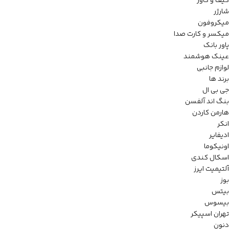
کیف و کاور
شارژر
میکروفون
میکسر و کارت صدا
پاور بانک
عینک هوشمند
لوازم جانبی
برند ها
جی بی ال
بنگ اند آلفسن
هارمن کاردن
انکر
ادیفایر
اونیکوما
اسکال کندی
آلتیمیت ایرز
بوز
بیتس
بیسوس
تهران اسپیکر
دنون