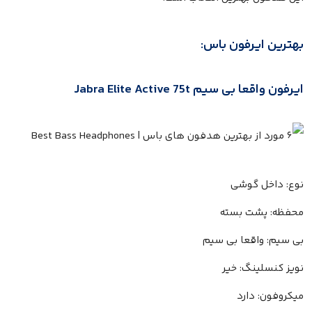
بهترین ایرفون باس:
ایرفون واقعا بی سیم Jabra Elite Active 75t
نوع: داخل گوشی
محفظه: پشت بسته
بی سیم: واقعا بی سیم
نویز کنسلینگ: خیر
میکروفون: دارد