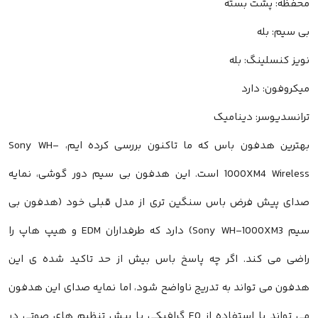
محفظه: پشت بسته
بی سیم: بله
نویز کنسلینگ: بله
میکروفون: دارد
ترانسدیوسر: دینامیک
بهترین هدفون باس که ما تاکنون بررسی کرده ایم، Sony WH-
1000XM4 Wireless است. این هدفون بی سیم دور گوشی، نمایه
صدای پیش فرض باس سنگین تری از مدل قبلی خود (هدفون بی
سیم Sony WH-1000XM3) دارد که طرفداران EDM و هیپ هاپ را
راضی می کند. اگر چه پاسخ باس بیش از حد تاکید شده ی این
هدفون می تواند به تدریج ناواضح شود، اما نمایه صدای این هدفون
می تواند با استفاده از EQ گرافیکی یا پیش تنظیم های صوتی در