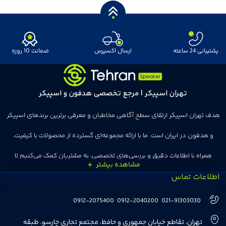
پشتیبانی 24 ساعته
ارسال اکسپرس
ضمانت 10 روزه
تهران اسپیکر | مرجع تخصصی هدفون و اسپیکر
هدف تهران اسپیکر ارتقای سطح آگاهی مخاطبان و معرفی برترین برندهای اسپیکر
و هدفون در ایران است. ما با ارائه مجموعه‌ای گسترده از محصولات با کیفیت،
همراه با اطلاعات دقیق و بررسی‌های تخصصی، به مشتریان کمک می‌کنیم تا
اطلاعات تماس
انتخاب‌های درست و هوشمندانه‌ای داشته باشند. تهران اسپیکر با تجربه‌ای بیش از
هفت سال در این زمینه، بر ایجاد تجربه خریدی آسان، سریع و مطمئن تمرکز دارد تا
0912-2075400
0912-2040200
021-91303030
مشتریان بتوانند با خیالی آسوده از انتخاب خود لذت ببرند. ما به رضایت و اعتماد
تهران، تقاطع خیابان جمهوری و حافظ، مجتمع تجاری چارسو، طبقه