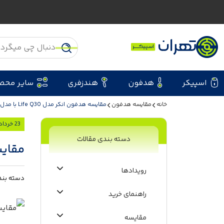
اسپیکر
هدفون
هندزفری
سایر محص
خانه
مقایسه هدفون
مقایسه هدفون انکر مدل Life Q30 با مدل Life Q20i
23 خرداد 1405
دسته بندی مقالات
مقایسه هد
رویدادها
دسته بند
راهنمای خرید
مقایسه