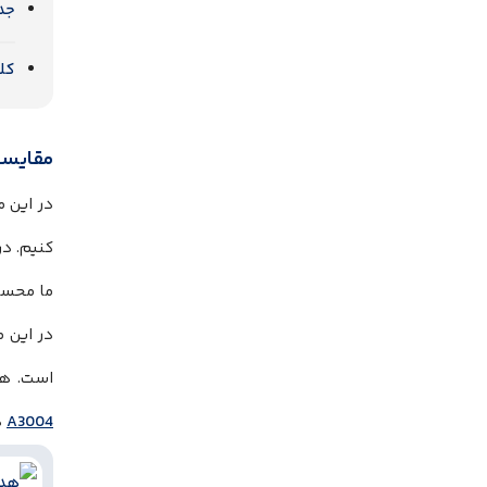
جد
کلا
مقایسه هدفون 
در این م
کنیم. در
ما محسو
در این م
است. ه
A3004
د