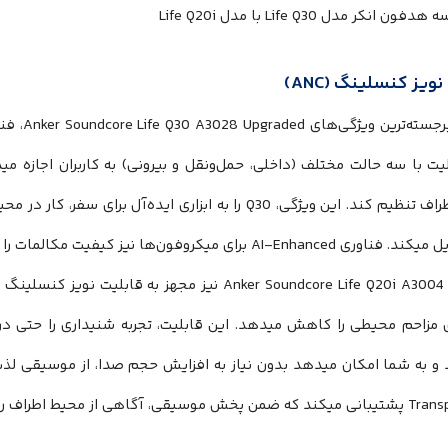
ویز کنسلینگ (ANC)
یژگی‌های Anker Soundcore Life Q30 A3028 Upgraded، فناوری
یت با سه حالت مختلف (داخلی، حمل‌ونقل و بیرونی) به کاربران اجازه می
محیط اطراف تنظیم کند. این ویژگی، Q30 را به ابزاری ایده‌آل
AI-Enhanc برای میکروفون‌ها نیز کیفیت مکالمات را بهبود میبخشد.
مزاحم محیطی را کاهش میدهد. این قابلیت، تجربه شنیداری را حتی در
و به شما امکان میدهد بدون نیاز به افزایش حجم صدا، از موسیقی لذت 
آگاهی از محیط اطراف را فراهم می‌آورد.