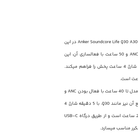
عمر باتری در هدفون‌های بی‌سیم یکی از فاکتورهای کلیدی است و Anker Soundcore Life Q30 A3028 Upgraded در این
زمینه عملکرد فوق‌العاده‌ای دارد. با 60 ساعت پخش موسیقی بدون فعالسازی ANC و 50 ساعت با فعالسازی آن، این
، تنها با 5 دقیقه شارژ، 4 ساعت پخش را فراهم میکند.
Anker Soundcore Life Q20i A3004 نیز از عمر باتری قابل توجهی بهره میبرد. این مدل تا 40 ساعت با فعال بودن ANC و
تا 60 ساعت با غیرفعال بودن آن، قابلیت پخش موسیقی دارد. قابلیت شارژ سریع آن نیز مانند Q30، با 5 دقیقه شارژ، 4
ساعت استفاده را امکان‌پذیر میسازد. مدت زمان شارژ کامل این هدفون حدود 2 ساعت است و از طریق درگاه USB-C
مکرر مناسب میسازد.