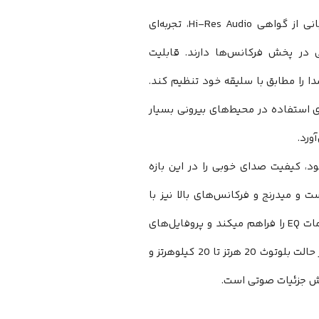
کیفیت صدای هدفون Anker Soundcore Life Q30 A3028 Upgraded با پشتیبانی از گواهی Hi-Res Audio، تجربه‌ای
یلی‌متری آن، توانایی بالایی در پخش فرکانس‌ها دارند. قابلیت
د تا صدا را مطابق با سلیقه خود تنظیم کند.
 استفاده در محیط‌های بیرونی بسیار
40 میلی‌متری خود، کیفیت صدای خوبی را در این بازه
و میدرنج و فرکانس‌های بالا نیز با
وضوح خوبی پخش میشوند. اپلیکیشن Soundcore برای این مدل نیز امکان تنظیمات EQ را فراهم میکند و پروفایل‌های
صدای متنوعی برای ژانرهای مختلف موسیقی در دسترس است. پاسخ فرکانسی در حالت بلوتوث 20 هرتز تا 20 کیلوهرتز و