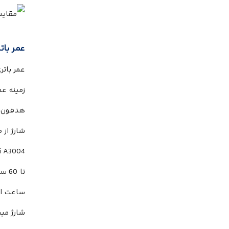
عمر بات
هدفون در
شارژ از طریق درگاه USB-C صورت میگی
شارژ میش