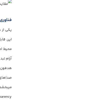
فناوری ن
یکی از برجسته‌ترین و
این قابل
آرام تبدیل میکند. فناوری ed
صداهای 
میبخشد 
Transparency پشتیبانی میکند که ضمن پخش موسیقی، 