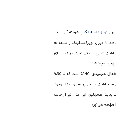
نویز کنسلینگ
پیشرفته آن است.
دهد تا میزان نویزکنسلینگ را بسته به
 برای سفر، کار در محیط‌های شلوغ یا حتی تمرکز در فضاهای
هدفون Anker Soundcore Life Q20i A3004 نیز مجهز به قابلیت نویز کنسلینگ فعال هیبریدی (ANC) است که تا 90%
 محیط‌های بسیار پر سر و صدا بهبود
ببرید. همچنین، این مدل نیز از حالت