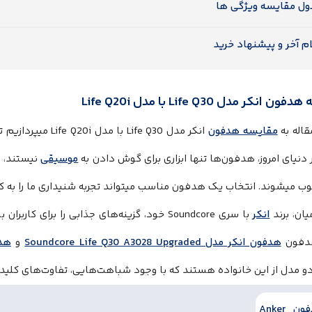
ول مقایسه ویژگی ها
م آخر و پیشنهاد خرید
انکر مدل Life Q30 با مدل Life Q20i
قاله به
مقایسه هدفون
انکر مدل Life Q30 با
 دنیای امروز، هدفون‌ها تنها ابزاری برای گوش دادن به
موسیقی
نیستند، ب
ب میشوند. انتخاب یک هدفون مناسب میتواند تجربه شنیداری ما را به ک
یان، برند
انکر
با سری Soundcore خود، گزینه‌های جذابی را برای ک
دفون
هدفون انکر مدل Soundcore Life Q30 A3028 Upgraded
و
و مدل از این خانواده هستند که با وجود شباهت‌هایی، تفاوت‌های کلیدی 