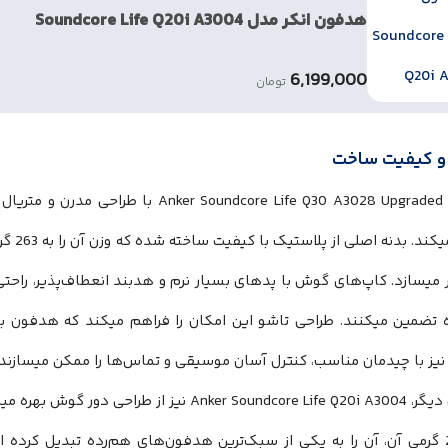
هدفون انکر مدل Soundcore Life Q20i A3004
6,199,000
تومان
و کیفیت ساخت
هدفون r Soundcore Life Q30 A3028 Upgraded
منتقل م
تر میسازد. کاپ‌های گوش با پدهای بسیار نرم و هدبند انعطاف‌پذیر، راحت
 تضمین میکنند. طراحی تاشو این امکان را فراهم میکند که هدفون ب
یز با چیدمان مناسب، کنترل آسان موسیقی و تماس‌ها را ممکن میسازند.
در سوی دیگر، Anker Soundcore Life Q20i A3004 نیز ا
وزن 258 گرمی آن، آن را به یکی از سبک‌ترین هدفون‌های هم‌رده تبدیل کرد