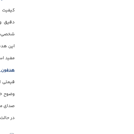
شخصی‌سا
این هدف
مفید است. اتصال بلوتو
هدفون nker Soundcore Life Q20i A3004
قیمتی ا
در حالت کابل 16 هرتز تا 40 کیلوهرتز است که نشان‌دهنده ت