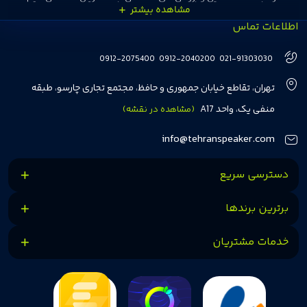
اطلاعات تماس
انتخاب‌های درست و هوشمندانه‌ای داشته باشند. تهران اسپیکر با تجربه‌ای بیش از
هفت سال در این زمینه، بر ایجاد تجربه خریدی آسان، سریع و مطمئن تمرکز دارد تا
0912-2075400
0912-2040200
021-91303030
مشتریان بتوانند با خیالی آسوده از انتخاب خود لذت ببرند. ما به رضایت و اعتماد
تهران، تقاطع خیابان جمهوری و حافظ، مجتمع تجاری چارسو، طبقه
مشتریان اهمیت می‌دهیم و همواره در تلاشیم تا بهترین‌ها را برای آن‌ها فراهم
منفی یک، واحد A17
(مشاهده در نقشه)
کنیم.
info@tehranspeaker.com
دسترسی سریع
برترین برندها
خدمات مشتریان