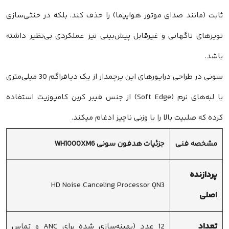
ثابت (مانند صدای موتور هواپیما) را حذف کند، بلکه در خنثی‌سازی
نویزهای ناگهانی و غیرقابل پیش‌بینی نیز عملکردی بی‌نظیر داشته
باشد.
سونی در طراحی درایورهای این پرچمدار از یک دیافراگم 30 میلی‌متری
با لبه‌های نرم (Soft Edge) از جنس فیبر کربن کامپوزیت استفاده
کرده که صلبیت بالا را با وزنی ناچیز ادغام میکند.
مشخصه فنی
جزئیات هدفون سونی WH1000XM6
پردازنده
HD Noise Canceling Processor QN3
اصلی
تعداد
12 عدد (بهینه‌سازی شده برای ANC و تماس