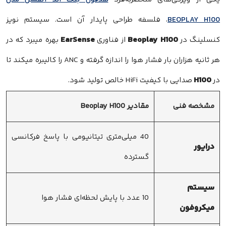
BEOPLAY H100
، فلسفه طراحی پایدار آن است. سیستم نویز
EarSense
Beoplay H100
کنسلینگ در
از فناوری
بهره میبرد که در
هر ثانیه هزاران بار فشار هوا را اندازه گرفته و ANC را کالیبره میکند تا
H100
در
صدایی با کیفیت HiFi خالص تولید شود.
مشخصه فنی
مقادیر Beoplay H100
40 میلی‌متری تیتانیومی با پاسخ فرکانسی
درایور
گسترده
سیستم
10 عدد با پایش لحظه‌ای فشار هوا
میکروفون