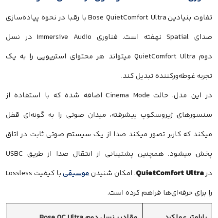
تفاوت بنیادین Bose QuietComfort Ultra با رقبا در نحوه پیاده‌سازی
صدای Spatial نهفته است. فناوری Immersive Audio در نسل
دوم QuietComfort Ultra میتواند هر محتوای استریویی را به یک
تجربه غوطه‌ورکننده تبدیل کند.
در این مدل، حالت Cinema Mode اضافه شده که با استفاده از
سنسورهای ژیروسکوپ پیشرفته، میدان صوتی را به گونه‌ای قفل
میکند که کاربر تصور میکند صدا از یک سیستم صوتی ثابت در اتاق
پخش میشود. همچنین پشتیبانی از انتقال صدا از طریق USBC
QuietComfort Ultra
در
، امکان شنیدن
موسیقی
با کیفیت Lossless
را برای حرفه‌ای‌ها فراهم کرده است.
پارامتر عملکرد
مقادیر نسل دوم Bose QC Ultra