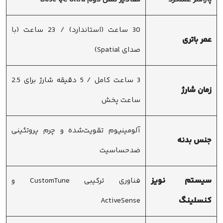
30 ساعت (استاندارد) / 23 ساعت (با
عمر باتری
صدای Spatial)
3 ساعت کامل / 5 دقیقه شارژ برای 2.5
زمان شارژ
ساعت پخش
آلومینیوم تقویت‌شده و چرم پروتئینی
جنس بدنه
ضد‌حساسیت
سیستم نویز
فناوری ترکیبی CustomTune و
کنسلینگ
ActiveSense