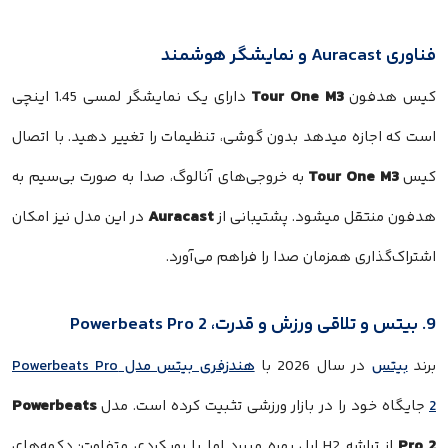
فناوری Auracast و نمایشگر هوشمند
Tour One M3
کیس هدفون
دارای یک نمایشگر لمسی 1.45 اینچی
است که اجازه میدهد بدون گوشی، تنظیمات را تغییر دهید. با اتصال
Tour One M3
کیس
به خروجی‌های آنالوگ، صدا به صورت بی‌سیم به
Auracast
هدفون منتقل میشود. پشتیبانی از
در این مدل نیز امکان
اشتراک‌گذاری همزمان صدا را فراهم می‌آورد.
9. بیتس و تلاقی ورزش و قدرت، Powerbeats Pro 2
برند
بیتس
در سال 2026 با
هندزفری بیتس مدل Powerbeats Pro
Powerbeats
2
جایگاه خود را در بازار ورزشی تثبیت کرده است. مدل
Pro 2
از تراشه H2 اپل بهره میبرد اما با رویکردی متفاوت: دکمه‌های