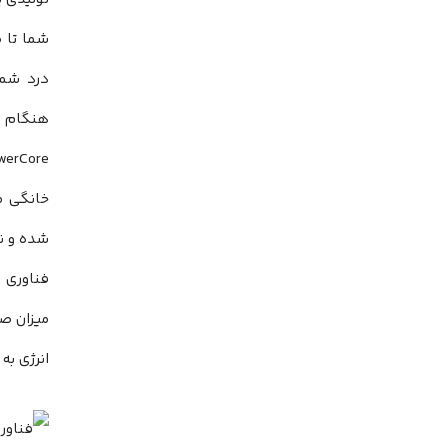
شما تا 
درد شما
هنگام را
werCore
خانگی ما
شده و نی
فناوری 
میزان صح
انرژی به