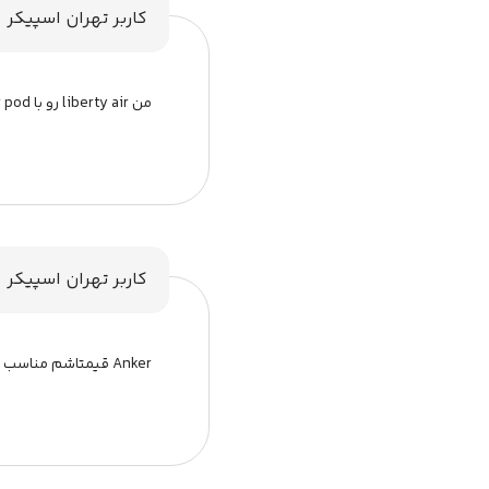
کاربر تهران اسپیکر
من liberty air رو با air pod مقایسه میکنم خیلی قویه
کاربر تهران اسپیکر
Anker قیمتاشم مناسب من کاملا رازیم