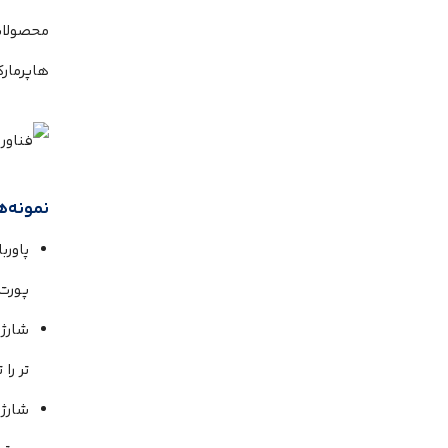
محصولات
هاپرمارک
نمونه‌ه
پاورب
پورت 
شارژر
تر را 
شارژر