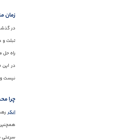
زمان من
در گذشت
تبلت و د
راه حل 
در این ف
نیست و 
چرا محص
انکر
رهبر
همچنین 
سرعتی بی