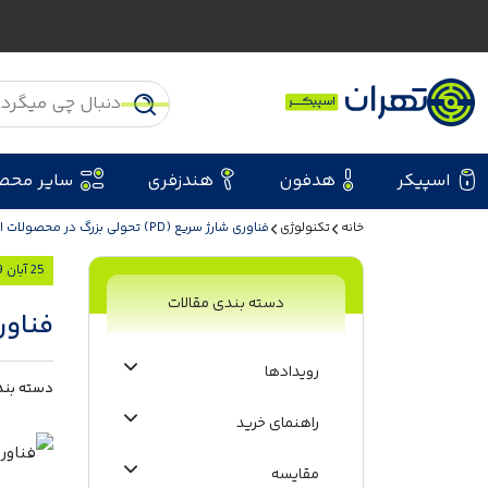
اسپیکر
هدفون
هندزفری
سایر محص
خانه
تکنولوژی
فناوری شارژ سریع (PD) تحولی بزرگ در محصولات انکر (Anker)
25 آبان 1399
دسته بندی مقالات
فناوری شارژ سر
رویدادها
دسته بند
راهنمای خرید
مقایسه