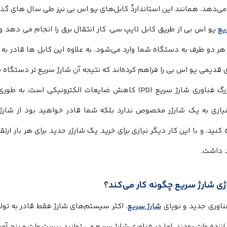
ی‌دهد، همانند این استانداردُ کابل‌های یو اس بی نیز طی سال های گذشت
یع
یو اس بی از طریق کابل تایپ سی، کار انتقال برق را انجام می دهد 
 هر دو طرف به دستگاه شما وارد می‌شود، به علاوه این کابل ها قادر به کن
 قدیمی یو اس بی را فراهم کرده‌اند که نتیجه آن شارژ سریع تر دستگاه ش
گ فناوری شارژ سریع (
PD
) کاهش ضایعات الکترونیکی است، به طوری 
نیازی به یک شارژر مخصوص ندارد بلکه شما قادر خواهید بود از شار
کنید، و با این کار دیگر نیازی برای خرید یک شارژر جدید برای هر بار ا
 داشت.
ی شارژ سریع چگونه کار می‌کند؟
ناوری جدید و نوپای
شارژ سریع
، اکثر سیستم‌های شارژ فقط قادر به تولی
انزده وات بودند، اما در فناوری شارژ سریع می توانید بیست ولت و پنج آمپ