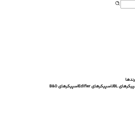
رندها
یکرهای JBL
اسپیکرهای Edifier
اسپیکرهای B&O