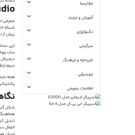
دسته بند
مقایسه
udio
آموزش و ترفند
شبکه اخت
تکنولوژی
پیش از ت
سرگرمی
تاریخچه و فرهنگ
سیم ارتق
موسیقی
پشتیبانی 
اطلاعات عمومی
نگاه
شکل گیری
هماهنگ س
تبدیل کر
اتصال دستگ
جریان صوتی با وض