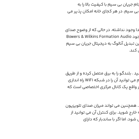
 جدید طراحی کرده است. سرانجام جریان بی سیم با کیفیت بالا را به
 غیرفعال موجود یا پخش کننده CD ، به بلندگوهای بی سیم، در هر کجای خانه امکان پذیر می
ا وجود نداشته، در حالی که از وضوح صدای
افسانه ای B & W محافظت می کند. از همین روست که کیفیت سیستم صدای منفعل موجود Bowers & Wilkins Formation Audio
 تبدیل آنالوگ به دیجیتال جریان بی سیم
 کند.
یار آسان است. فقط نرم افزار B&W Formation را دانلود کنید ، بلندگو را به برق متصل کرده و از طریق
برنامه اقدام کنید. این کار را از طریق راهنمایی ارائه شده انجام دهید و به صورت گام به گام می توانید آن را در شبکه WiFi راه اندازی
 در واقع یک کانال مرکزی اختصاصی است که
د. همچنین می تواند میزان صدای تلویزیون
 خارج شوید. برای کنترل آن می توانید از
 از محصولات متصل شود، اما اگر با ساندبار که دارای