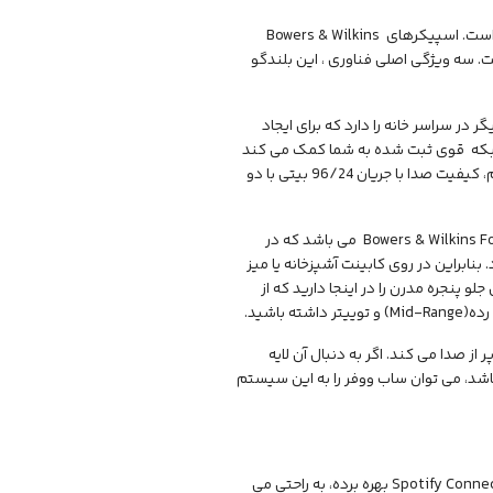
سری Bowers & Wilkins Formation به وضوح با طراحی منحصر به فرد بافت توری برجسته است. اسپیکرهای Bowers & Wilkins
ر نیست. سه ویژگی اصلی فناوری ، این بلندگو
در سراسر خانه را دارد که برای ایجاد
بکه قوی ثبت شده به شما کمک می کند
اسپیکرهای شما به طور مستقل از Wi-Fi خانه شما با صدای بدون وقفه کار کنند و سرانجام، کیفیت صدا با جریان 96/24 بیتی با دو
یکی از سرگرم کننده ترین محصولاتی که به بازار عرضه شده و کارآمد است Bowers & Wilkins Formation Audio می باشد که در
نابراین در روی کابینت آشپزخانه یا میز
و پنجره مدرن را در اینجا دارید که از
ز صدا می کند. اگر به دنبال آن لایه
د، می توان ساب ووفر را به این سیستم
بنابراین با اسپیکر Formation Audio ، شما می توانید از AirPlay 2 استفاده کنید، , و یا از Spotify Connect بهره برده، به راحتی می