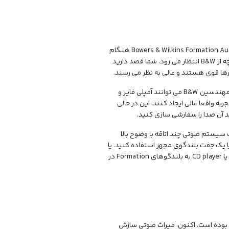
همگام سازی یکی از بزرگترین چالش های سیستم های موسیقی بی سیم است که در Bowers & Wilkins Formation Audio هنگام
ورود به اتاق کناری هیچ تأخیر یا پژواک عجیب و غریب وجود ندارد. البته ، به طور معمول آنچه از B&W انتظار می رود، شما قصد دارید
یرها قوی هستند و عالی به نظر می رسند.
وقتی اسپیکر های Bowers & Wilkins Formation Audio دارید و آمپلی فایر داخلی دارید، مهندسین B&W می توانند آمپلی فایر و
به واقعا عالی ایجاد کنند. این در حالی
د آن صدا را سفارشی سازی کنید.
به بخشی از یک سیستم صوتی چند اتاقه با وضوح بالا
 یک جفت بلندگوی مجهز استفاده کنید. یا
سیگنال های صوتی را به صورت بی سیم از یک گیرنده متصل ، پیش تقویت کننده phono یا CD player به بلندگوهای Formation در
یف صدای با کیفیت بالا بوده است. اکنون، میراث صوتی سازش