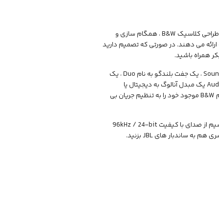
معرفی اسپیکر بی سیم و فوق العاده Bowers & Wilkins Formation Audio با استفاده از طراحی کلاسیک B&W ، همگام سازی و
ارائه می دهند. در صورتی که تصمیم دارید
ر همراه باشید.
این نسخه بی سیم جدید با پنج طرح نشان داده شده است. یک سیستم صوی به نام Soundbar ، یک جفت بلندگو به نام Duo ، یک
ساب ووفر به نام Bass ، یک بلندگوی مستقل برای گوشه ها به نام Wedge و Audio Wire Hub یک مبدل آنالوگ به دیجیتال یا
دیجیتال به صوت است که از AirPlay 2 پشتیبانی می کند و به شما امکان می دهد سیستم B&W موجود خود را به تنظیم جریان بی
همه بلندگوها می توانند به صورت بی سیم با یکدیگر همگام شوند و از طریق جریان بی سیم از صدای با کیفیت 96kHz / 24-bit
ه ساندبار های JBL بزنید.