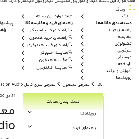
همه موارد این دسته
کیف و کاور
پاور استیشن
میکروفون
میکسر و کارت صدا
وبلاگ
وبلاگ
همه موارد این دسته
دسته‌بندی مقاله‌ها
راهنمای خرید و مقایسه کالا
پیشنهاد
راهنمای خرید
راه
🔍 راهنمای خرید اسپیکر
مقایسه
🔍 راهنمای خرید هدفون
تکنولوژی
🔍راهنمای خرید هندزفری
سرگرمی
🔍مقایسه اسپیکر
موسیقی
🔍 مقایسه هدفون
تاریخچه
🔍 مقایسه هندزفری
آموزش و ترفند
رویدادها
خانه
معرفی محصول
معرفی سری کامل Bowers & Wilkins Formation Audio
24 دی 1400
دسته بندی مقالات
رویدادها
dio
راهنمای خرید