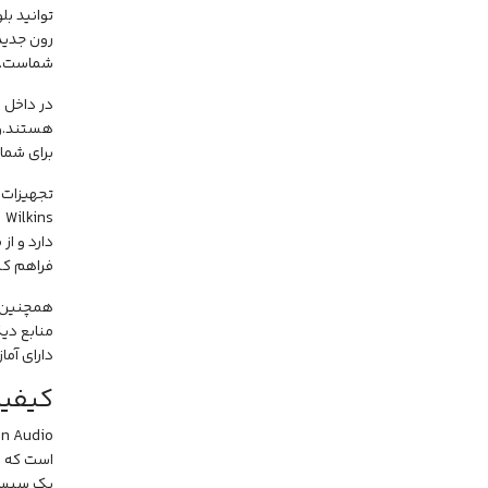
رون جدید
شماست.
هستند.و ه
برای شما
فراهم کن
دارای آمازون Alexa کن
کیفی
است که د
یک سیستم