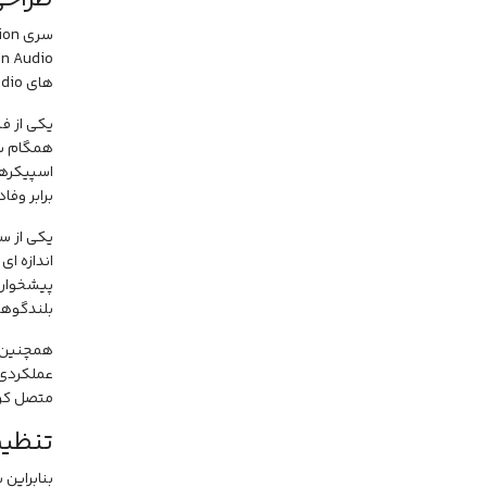
های Formation Audio را به رتبه بالای سری خود می رساند.
یکی از فن
همگام سا
برابر وفا
اندازه ای
پیشخوان، 
بلندگوها محافظت می کند.
همچنین شم
عملکردی 
متصل کر
تنظیم