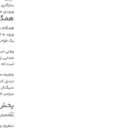
سازگاری با Wi-Fi و Apple AirPlay 2 و دستیار ص
ورودی صوتی بلوتو
همگا
یک طراحی 
صدایی را 
است که و
تبدیل کن
سراسر خان
پخش ج