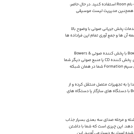
توانید بلوتوث هر یک از این بلندگوها را داشته باشید و همچنین می توانید از سیستمی به نام Roon استفاده کنید. در حال حاضر،
ی و همچنین مدیریت لیست موسیقی
ریانی TIDAL و Qobuz را انجام دهید که از خدمات پخش جریانی صوتی با وضوح بالا
ه آن ها و جمع آوری تمام این فراداده ها
تجهیزات استریوی قدیمی خود را در اکوسیستم سازنده Bowers & Wilkins Formation Audio با پخش کننده صوتی Bowers &
Wilkins ادغام کنید. این یک ورودی صوتی RCA و استریو برای دستگاه ضبط کننده سازگار، پخش کننده CD یا منبع صوتی دیگر شما
دارد و از طریق اینترنت یا Wi-Fi به شبکه شما متصل می شود تا جریان را به اسپیکرهای بی سیم Formation شما در همان شبکه
دهد تا صدا را به تجهیزات متصل منتقل کرده و از
منابع دیگر پخش کنید. شما می توانید پخش صدا را از طریق برنامه Bowers & Wilkins Home با دستگاه های سازگار یا دستگاه های
س فوق العاده داشته و مرحله صدای سه بعدی بسیار جذاب
دهد. این چیزی است که شما با داشتن
شده است، به دست می آورید. این