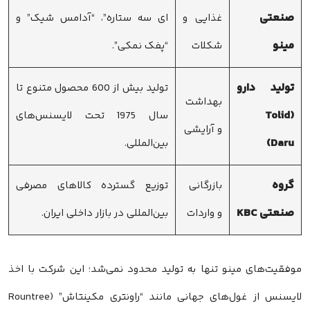
صنعتی
غذایی و
ای سه ستاره”، “آدامس شیک” و
مینو
شکلات
“پفک نمکی”.
تولید دارو
تولید بیش از 600 محصول متنوع تا
بهداشت
(Tolid
سال 1975 تحت لایسنس‌های
و آرایشی
Daru)
بین‌المللی.
گروه
بازرگانی
توزیع گسترده کالاهای مصرفی
صنعتی KBC
و واردات
بین‌المللی در بازار داخلی ایران.
موفقیت‌های مینو تنها به تولید محدود نمی‌شد؛ این شرکت با اخذ
لایسنس از غول‌های جهانی مانند “راونتری مکینتاش” (Rountree