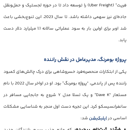
فریت” (Uber Freight) را توسعه داد تا در حوزه لجستیک و حمل‌ونقل
جاده‌ای نیز سهمی داشته باشد. تا سال 2023، این تنوع‌بخشی باعث
شد اوبر برای اولین بار به سود عملیاتی سالانه 1.1 میلیارد دلار دست
یابد.
پروژه بومرنگ، مدیرعامل در نقش راننده
یکی از ابتکارات منحصربه‌فرد خسروشاهی برای درک چالش‌های کمبود
راننده پس از پاندمی، “پروژه بومرنگ” بود. او در اواخر سال 2022 با نام
مستعار “Dave K” و یک تسلا مدل Y شروع به جابجایی مسافر در
سانفرانسیسکو کرد. این تجربه دست اول منجر به شناسایی مشکلات
اساسی در
اپلیکیشن
شد:
فرآیند ثبت‌نام پیچیده:
که مانع جذب سریع رانندگان جدید