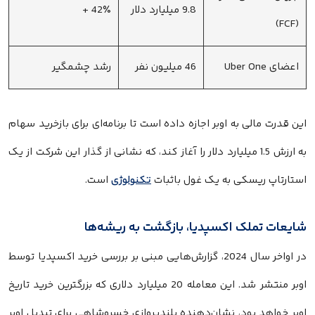
9.8 میلیارد دلار
42٪ +
(FCF)
اعضای Uber One
46 میلیون نفر
رشد چشمگیر
این قدرت مالی به اوبر اجازه داده است تا برنامه‌ای برای بازخرید سهام
به ارزش 1.5 میلیارد دلار را آغاز کند، که نشانی از گذار این شرکت از یک
استارتاپ ریسکی به یک غول باثبات
تکنولوژی
است.
شایعات تملک اکسپدیا، بازگشت به ریشه‌ها
در اواخر سال 2024، گزارش‌هایی مبنی بر بررسی خرید اکسپدیا توسط
اوبر منتشر شد. این معامله 20 میلیارد دلاری که بزرگترین خرید تاریخ
اوبر خواهد بود، نشان‌دهنده بلندپروازی خسروشاهی برای تبدیل اوبر