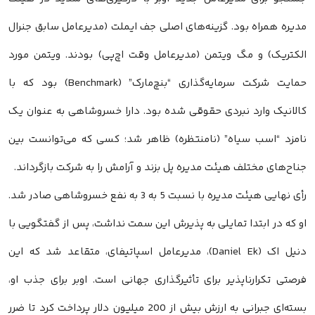
مدیره همراه بود. گزینه‌های اصلی جف ایملت (مدیرعامل سابق جنرال
الکتریک) و مگ ویتمن (مدیرعامل وقت اچ‌پی) بودند. ویتمن مورد
حمایت شرکت سرمایه‌گذاری “بنچ‌مارک” (Benchmark) بود که با
کالانیک وارد نبردی حقوقی شده بود. دارا خسروشاهی به عنوان یک
نامزد “اسب سیاه” (نامنتظره) ظاهر شد؛ کسی که می‌توانست بین
جناح‌های مختلف هیئت مدیره پل بزند و آرامش را به شرکت بازگرداند.
رأی نهایی هیئت مدیره با نسبت 5 به 3 به نفع خسروشاهی صادر شد.
او که در ابتدا تمایلی به پذیرش این سمت نداشت، پس از گفتگویی با
دنیل اک (Daniel Ek)، مدیرعامل اسپاتیفای، متقاعد شد که این
فرصتی تکرارناپذیر برای تأثیرگذاری جهانی است. اوبر برای جذب او،
بسته‌ای جبرانی به ارزش بیش از 200 میلیون دلار پرداخت کرد تا ضرر