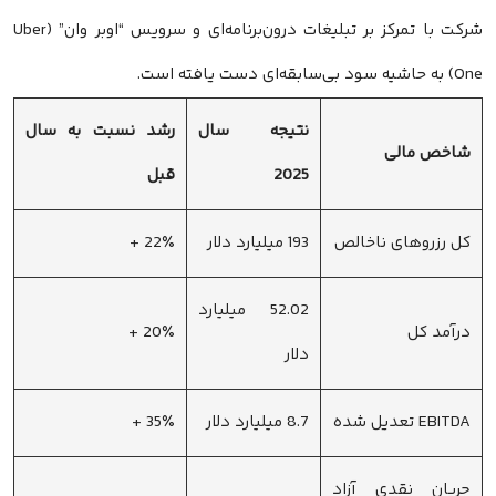
شرکت با تمرکز بر تبلیغات درون‌برنامه‌ای و سرویس “اوبر وان” (Uber
One) به حاشیه سود بی‌سابقه‌ای دست یافته است.
نتیجه سال
رشد نسبت به سال
شاخص مالی
2025
قبل
کل رزروهای ناخالص
193 میلیارد دلار
22٪ +
52.02 میلیارد
درآمد کل
20٪ +
دلار
EBITDA تعدیل شده
8.7 میلیارد دلار
35٪ +
جریان نقدی آزاد