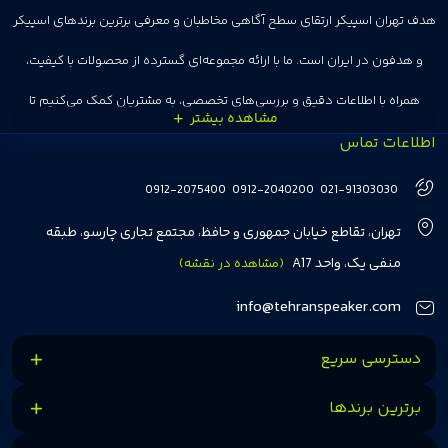
هدف تهران اسپیکر ارتقای سطح آگاهی مخاطبان و معرفی برترین برندهای اسپیکر
و هدفون در ایران است. ما با ارائه مجموعه‌ای گسترده از محصولات با کیفیت،
همراه با اطلاعات دقیق و بررسی‌های تخصصی، به مشتریان کمک می‌کنیم تا
اطلاعات تماس
انتخاب‌های درست و هوشمندانه‌ای داشته باشند. تهران اسپیکر با تجربه‌ای بیش از
هفت سال در این زمینه، بر ایجاد تجربه خریدی آسان، سریع و مطمئن تمرکز دارد تا
0912-2075400
0912-2040200
021-91303030
مشتریان بتوانند با خیالی آسوده از انتخاب خود لذت ببرند. ما به رضایت و اعتماد
تهران، تقاطع خیابان جمهوری و حافظ، مجتمع تجاری چارسو، طبقه
مشتریان اهمیت می‌دهیم و همواره در تلاشیم تا بهترین‌ها را برای آن‌ها فراهم
منفی یک، واحد A17
(مشاهده در نقشه)
کنیم.
info@tehranspeaker.com
دسترسی سریع
برترین برندها