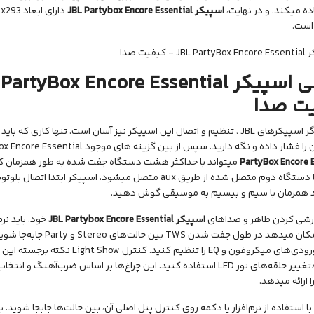
اسپیکر
JBL Partybox Encore Essential
است.
ی اسپیکر
PartyBox Encore Essential
ت صدا
‌های JBL ، تنظیم و اتصال این
اسپیکر
نیز آسان است. تنها کاری که با
شار داده و نگه دارید. سپس از بین گزینه های موجود Partybox Encore Essential را انتخاب کنید.
PartyBox Encore E
میتواند با حداکثر هشت دستگاه جفت شده به طور همزمان کار
بیسیم با دستگاه دوم متصل شده از طریق aux متصل میشود، اسپیکر 
د همزمان با سیم و بیسیم به موسیقی گوش دهید.
رشی کردن ظاهر و صداهای
اسپیکر
JBL Partybox Encore Essential
به شما امکان میدهد در طول ج
میدهد ورودی‌های میکروفون و EQ را تنظیم ک
جابجایی/تغییر حلقه‌های نور LED استفاده کنید. این چراغ‌ها بر اساس ضرب‌آ
 ارائه میدهد.
با استفاده از نرم‌افزار یا دکمه روی کنترل پنل اصلی آن، بین حالت‌ها جابجا شوید.