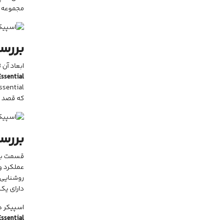
مجموعه ا
بررس
ابعاد آن 276x327x293 میلی‌متر و وزن آن 5.9 کیلوگرم است که از
ssential
که قصد را
بررس
قسمت با
عملکرد و
روشنایی 
دارای یک
اسپیکر دارای کلید جفت‌سا
Essential