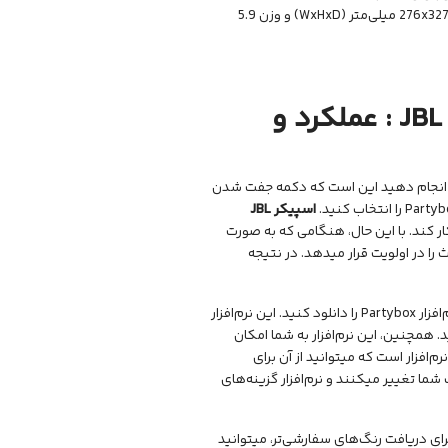
دارای ابعاد 276x327x293 میلی‌متر (WxHxD) و وزن 5.9
JBL
: عملکرد و
ید انجام دهید این است که دکمه جفت شدن
اسپیکر
JBL
 کند. با این حال، هنگامی که به صورت
ابتدا اتصال بلوتوث را در اولویت قرار میدهد. در نتیجه
خود، باید نرم‌افزار Partybox را دانلود کنید. این نرم‌افزار
فت شدن TWS بین حالت‌های Stereo و Party جابه‌جا شوید. همچنین، این نرم‌افزار به شما امکان
نید. کنترل Light Show نکته برجسته این نرم‌افزار است که میتوانید از آن برای
هنگ و انتخاب شما تغییر میکنند و نرم‌افزار گزینه‌های
 برای دریافت رنگ‌های سفارشی‌تر، میتوانید