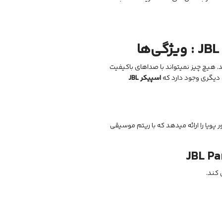
JBL
: ویژگی‌ها
برجسته Original Pro Sound ارائه شده توسط JBL لذت میبرید. هیچ چیز نمیتواند با صداهای باکیفیت
ی دیگری وجود دارد که
اسپیکر
JBL
پویا را ارائه میدهد که با ریتم موسیقی
JBL Pa
 کند.