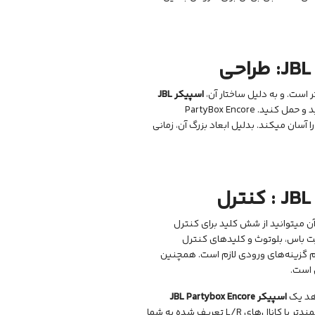
JBL
: طراحی
است. و به دلیل ساختار آن،
اسپیکر
JBL
یک محصول قابل حمل نیست که بتوانید آن را در کیف بیندازید و حمل کنید. PartyBox Encore
ا آسان میکند. بدلیل ابعاد بزرگ آن، زمانی
JBL
: کنترل
 میتوانید از شش کلید برای کنترل
 باس، بلوتوث و کلید‌های کنترل
م گزینه‌های ورودی لازم است. همچنین
 است.
اسپیکر
JBL Partybox Encore
دوم را به اسپیکر اول متصل کنید. انجام این کار، صدایی با جزییات بیشتر و قدرتمندتر با کانال‌های L/R تعریف شده به شما