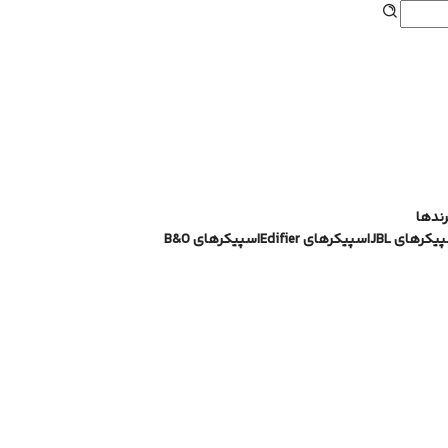
هدفون
رندها
یکرهای JBL
اسپیکرهای Edifier
اسپیکرهای B&O