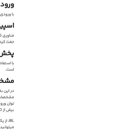
ورودی
با ورودی میکروفون سیمی ial
اسپیک
فناوری TWS یا True Wireless Stereo به شما امکان میدهد دو
جفت کردن چندین محصول Partybox باعث م
پخش چ
است.
مشخص
در این ب
بیش از 80 دسی بل است.