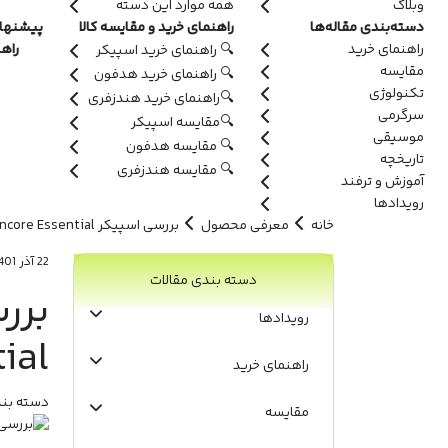
وبلاگ
همه موارد این دسته
دسته‌بندی مقاله‌ها
راهنمای خرید و مقایسه کالا
پیشنهاد
راهنمای خرید
راه
🔍 راهنمای خرید اسپیکر
مقایسه
🔍 راهنمای خرید هدفون
تکنولوژی
🔍راهنمای خرید هندزفری
سرگرمی
🔍مقایسه اسپیکر
موسیقی
🔍 مقایسه هدفون
تاریخچه
🔍 مقایسه هندزفری
آموزش و ترفند
رویدادها
خانه
معرفی محصول
بررسی اسپیکر JBL PartyBox Encore Essential
22 آذر 1401
دسته بندی مقالات
رویدادها
ial
راهنمای خرید
دسته بند
مقایسه