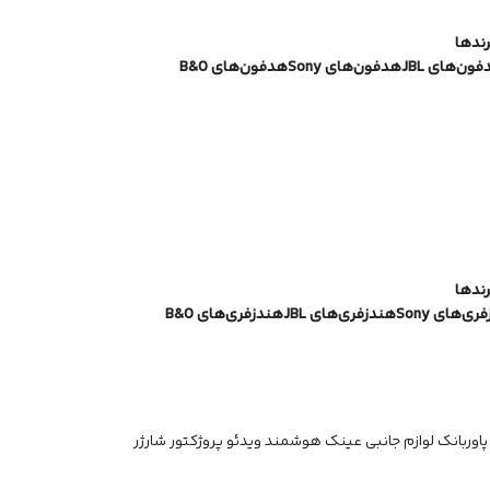
رندها
ون‌های JBL
هدفون‌های Sony
هدفون‌های B&O
رندها
ی‌های Sony
هندزفری‌های JBL
هندزفری‌های B&O
پاوربانک
لوازم جانبی
عینک هوشمند
ویدئو پروژکتور
شارژر