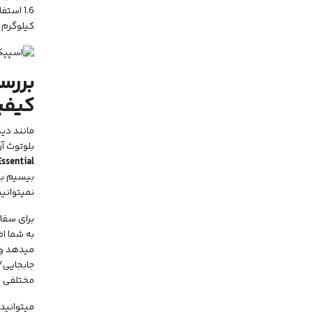
1.6 استفاده میکند. و در نهایت،
کیلوگرم 
بررس
کیفی
مانند دیگر اسپیکر
بلوتوث آن را ف
ssential
نمیتوانی
برای سفا
مختلفی را
میتوانید 