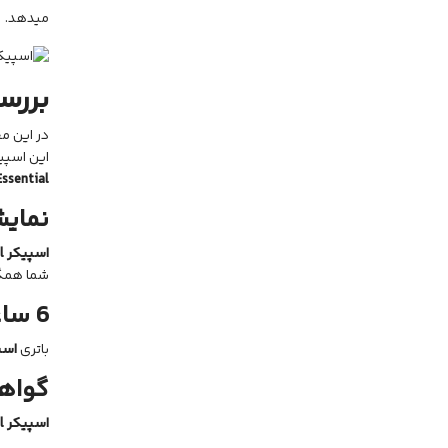
میدهد.
بررس
این اسپیک
ssential
نمایش
اسپیکر JBL
l
شما همگ
6 ساعت پخش با اسپیکر
باتری
اسپ
گواه
اسپیکر
l