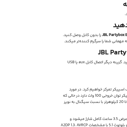
ه
دهید
JBL Partybox 
را بدون کابل وصل کنید.
JBL Party
با استفاده از این قابلیت میتوانید موسیقی را به صورت بیسیم و از طریق بلوتوث پخش کنید. گزینه دیگر اتصال کابل aux یا USB
سپیکر تمرکز خواهیم کرد. در مورد
مشخصات کلی، اسپیکر دارای یک مبدل ووفر 5.25 اینچی و دو توییتر 1.75 اینچی است. اسپیکر توان خروجی 100 وات دارد در حالی که
توان ورودی آن 100-240 Vac/ 50/60Hz است. این اسپیکر دارای پاسخ فرکانسی 50 هرتز تا 20 کیلوهرتز با نسبت سیگنال به نویز
JBL از یک باتری لیتیوم یون پلیمری 17.76 وات ساعتی برای اسپیکر استفاده میکند که در عرض 3.5 ساعت کامل شارژ میشود و
میتوانید تا شش ساعت از گوش دادن به موسیقی لذت ببرید. این اسپیکر از کابل برق AC و بلوتوث 5.1 با مشخصات A2DP 1.3، AVRCP