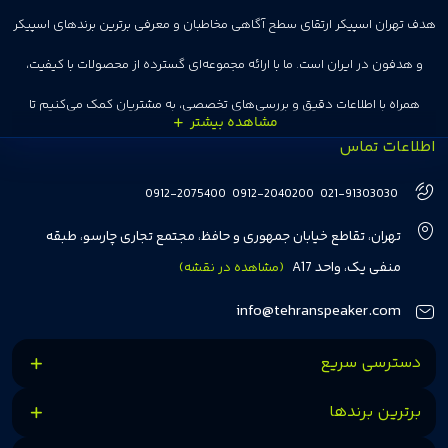
هدف تهران اسپیکر ارتقای سطح آگاهی مخاطبان و معرفی برترین برندهای اسپیکر
و هدفون در ایران است. ما با ارائه مجموعه‌ای گسترده از محصولات با کیفیت،
همراه با اطلاعات دقیق و بررسی‌های تخصصی، به مشتریان کمک می‌کنیم تا
اطلاعات تماس
انتخاب‌های درست و هوشمندانه‌ای داشته باشند. تهران اسپیکر با تجربه‌ای بیش از
هفت سال در این زمینه، بر ایجاد تجربه خریدی آسان، سریع و مطمئن تمرکز دارد تا
0912-2075400
0912-2040200
021-91303030
مشتریان بتوانند با خیالی آسوده از انتخاب خود لذت ببرند. ما به رضایت و اعتماد
تهران، تقاطع خیابان جمهوری و حافظ، مجتمع تجاری چارسو، طبقه
مشتریان اهمیت می‌دهیم و همواره در تلاشیم تا بهترین‌ها را برای آن‌ها فراهم
منفی یک، واحد A17
(مشاهده در نقشه)
کنیم.
info@tehranspeaker.com
دسترسی سریع
برترین برندها