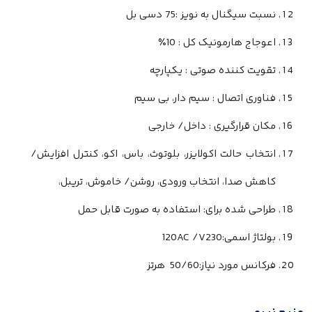
نسبت سیگنال به نویز :75 دسی بل
اعوجاج هارمونیک کل : 10٪
تقویت کننده صوتی : یکپارچه
فناوری اتصال : سیم دار، بی سیم
مکان قرارگیری : داخل/ خارجی
انتخاب حالت اکولایزر، بلوتوث، باس، اکو، کنترل افزایش/
کاهش صدا، انتخاب ورودی، روشن/ خاموش، تریبل،
طراحی شده برای: استفاده به صورت قابل حمل
بولتاژ اسمی:120AC /V230
فرکانس مورد نیاز:50/60 هرتز