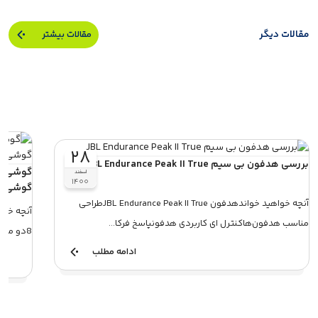
مقالات دیگر
مقالات بیشتر
۲۸
بررسی هدفون بی سیم JBL Endurance Peak II True
اسفند
۱۴۰۰
گوشی ه
آنچه خواهید خواندهدفون JBL Endurance Peak II Trueطراحی
آنچه خو
مناسب هدفون‌هاکنترل ای کاربردی هدفونپاسخ فرکا...
8دو مدل طراحی‌شده برای کارایی متنوعفناوری نوآوران...
ادامه مطلب