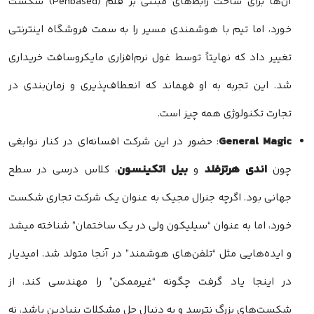
آن‌ها برای ساخت رابط‌های مبتنی بر قلم (Penbased) شکست
خورد، اما تیم با هوشمندی مسیر را به سمت فروشگاه اینترنتی
تغییر داد که نهایتاً توسط غول نرم‌افزاری مایکروسافت خریداری
شد. این تجربه به او فهماند که انعطاف‌پذیری و زمان‌بندی در
تجارت تکنولوژی همه چیز است.
General Magic
: حضور در این شرکت افسانه‌ای در کنار نوابغی
اندی
هرتزفلد
بیل
اتکینسون
چون
و
، کلاس درسی در سطح
جهانی بود. اگرچه جنرال مجیک به عنوان یک شرکت تجاری شکست
خورد، اما به عنوان “سیلیکون ولی در یک ساختمان” شناخته میشد
و ایده‌هایی مثل “تلفن‌های هوشمند” در آنجا متولد شد. امیدیار
در اینجا یاد گرفت چگونه “غیرممکن” را مهندسی کند، از
شکست‌های بزرگ نترسد و به دنبال حل مشکلات بنیادین باشد، نه