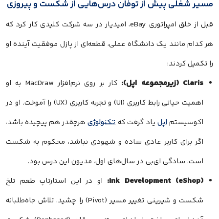
مسیر شغلی پیش از توفان درس‌هایی از شکست و پیروزی
قبل از خلق امپراتوری eBay، امیدیار در سه شرکت کلیدی کار کرد که
هر کدام مانند یک دانشگاه عملی، قطعه‌ای از پازل موفقیت آینده او
را تکمیل کردند:
Claris (زیرمجموعه اپل):
کار بر روی نرم‌افزار MacDraw به او
اهمیت حیاتی رابط کاربری (UI) و تجربه کاربری (UX) را آموخت. او در
اکوسیستم
اپل
یاد گرفت که
تکنولوژی
هرچقدر هم پیچیده باشد،
اگر برای کاربر عادی ساده و شهودی نباشد، محکوم به شکست
است. سادگی ای‌بی در سال‌های اول، مدیون این درس بود.
Ink Development (eShop):
او در این استارتاپ طعم تلخ
شکست و شیرینی تغییر مسیر (Pivot) را چشید. تلاش جاه‌طلبانه