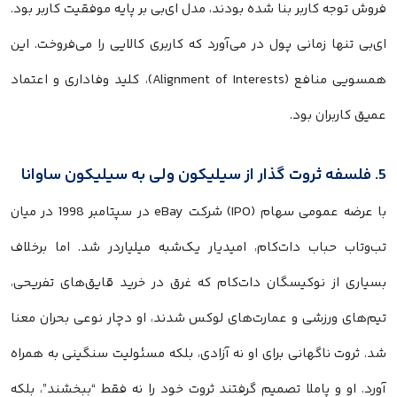
فروش توجه کاربر بنا شده بودند، مدل ای‌بی بر پایه موفقیت کاربر بود.
ای‌بی تنها زمانی پول در می‌آورد که کاربری کالایی را می‌فروخت. این
همسویی منافع (Alignment of Interests)، کلید وفاداری و اعتماد
عمیق کاربران بود.
5. فلسفه ثروت گذار از سیلیکون ولی به سیلیکون ساوانا
با عرضه عمومی سهام (IPO) شرکت eBay در سپتامبر 1998 در میان
تب‌وتاب حباب دات‌کام، امیدیار یک‌شبه میلیاردر شد. اما برخلاف
بسیاری از نوکیسگان دات‌کام که غرق در خرید قایق‌های تفریحی،
تیم‌های ورزشی و عمارت‌های لوکس شدند، او دچار نوعی بحران معنا
شد. ثروت ناگهانی برای او نه آزادی، بلکه مسئولیت سنگینی به همراه
آورد. او و پاملا تصمیم گرفتند ثروت خود را نه فقط “ببخشند”، بلکه