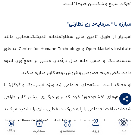
“حرکت سریع و شکستن چیزها” است.
مبارزه با “سرمایه‌داری نظارتی”
امیدیار از طریق تامین مالی سخاوتمندانه اندیشکده‌هایی مانند
Open Markets Institute و Center for Humane Technology، به طور
سیستماتیک و علمی علیه مدل درآمدی مبتنی بر جمع‌آوری انبوه
داده، نقض حریم خصوصی و فروش توجه کاربر مبارزه میکند.
او معتقد است شبکه‌های اجتماعی (به ویژه فیس‌بوک و گوگل) با
الگوریتم‌های “خشم‌محور” خود که برای درگیری بیشتر کاربر طراحی
شده‌اند، بافت اجتماعی را پاره می‌کنند، قطبی‌سازی را تشدید میکنند
و دموکراسی را با ایجاد حباب‌های اطلاعاتی (Filter Bubbles) به خطر
منو
وبلاگ
ورود
دسته‌بندی
سبدخرید
می‌اندازند. حمایت مالی و معنوی او از افشاگری‌های فرانسیس هاوگن