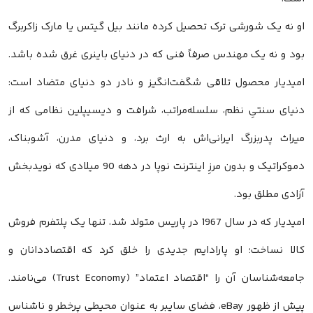
او نه یک شورشی ترک تحصیل کرده مانند بیل گیتس یا مارک زاکربرگ
بود و نه یک مهندس صرفاً فنی که در دنیای باینری غرق شده باشد.
امیدیار محصول تلاقی شگفت‌انگیز و نادر دو دنیای متضاد است:
دنیای سنتیِ نظم، سلسله‌مراتب، شرافت و دیسیپلین نظامی که از
میراث پدربزرگ ایرانی‌اش به ارث برد، و دنیای مدرن، آشوبناک،
دموکراتیک و بدون مرزِ اینترنت نوپا در دهه 90 میلادی که نویدبخش
آزادی مطلق بود.
امیدیار که در سال 1967 در پاریس متولد شد، تنها یک پلتفرم فروش
کالا نساخت؛ او پارادایم جدیدی را خلق کرد که اقتصاددانان و
جامعه‌شناسان آن را “اقتصاد اعتماد” (Trust Economy) می‌نامند.
پیش از ظهور eBay، فضای سایبر به عنوان محیطی پرخطر و ناشناس