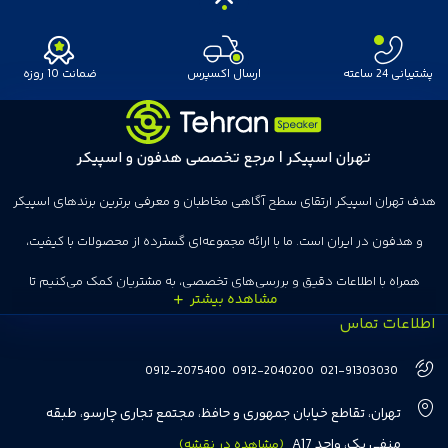
پشتیبانی 24 ساعته
ارسال اکسپرس
ضمانت 10 روزه
تهران اسپیکر | مرجع تخصصی هدفون و اسپیکر
هدف تهران اسپیکر ارتقای سطح آگاهی مخاطبان و معرفی برترین برندهای اسپیکر
و هدفون در ایران است. ما با ارائه مجموعه‌ای گسترده از محصولات با کیفیت،
همراه با اطلاعات دقیق و بررسی‌های تخصصی، به مشتریان کمک می‌کنیم تا
اطلاعات تماس
انتخاب‌های درست و هوشمندانه‌ای داشته باشند. تهران اسپیکر با تجربه‌ای بیش از
هفت سال در این زمینه، بر ایجاد تجربه خریدی آسان، سریع و مطمئن تمرکز دارد تا
0912-2075400
0912-2040200
021-91303030
مشتریان بتوانند با خیالی آسوده از انتخاب خود لذت ببرند. ما به رضایت و اعتماد
تهران، تقاطع خیابان جمهوری و حافظ، مجتمع تجاری چارسو، طبقه
مشتریان اهمیت می‌دهیم و همواره در تلاشیم تا بهترین‌ها را برای آن‌ها فراهم
منفی یک، واحد A17
(مشاهده در نقشه)