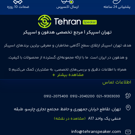
پشتیبانی 24 ساعته
ارسال اکسپرس
ضمانت 10 روزه
تهران اسپیکر | مرجع تخصصی هدفون و اسپیکر
هدف تهران اسپیکر ارتقای سطح آگاهی مخاطبان و معرفی برترین برندهای اسپیکر
و هدفون در ایران است. ما با ارائه مجموعه‌ای گسترده از محصولات با کیفیت،
همراه با اطلاعات دقیق و بررسی‌های تخصصی، به مشتریان کمک می‌کنیم تا
اطلاعات تماس
انتخاب‌های درست و هوشمندانه‌ای داشته باشند. تهران اسپیکر با تجربه‌ای بیش از
هفت سال در این زمینه، بر ایجاد تجربه خریدی آسان، سریع و مطمئن تمرکز دارد تا
0912-2075400
0912-2040200
021-91303030
مشتریان بتوانند با خیالی آسوده از انتخاب خود لذت ببرند. ما به رضایت و اعتماد
تهران، تقاطع خیابان جمهوری و حافظ، مجتمع تجاری چارسو، طبقه
مشتریان اهمیت می‌دهیم و همواره در تلاشیم تا بهترین‌ها را برای آن‌ها فراهم
منفی یک، واحد A17
(مشاهده در نقشه)
کنیم.
info@tehranspeaker.com