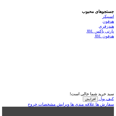
جستجوهای محبوب
اسپیکر
هدفون
هندزفری
پارتی باکس JBL
هدفون JBL
سبد خرید شما خالی است!
کیف پول
افزایش
سفارش ها
علاقه مندی ها
ویرایش مشخصات
خروج