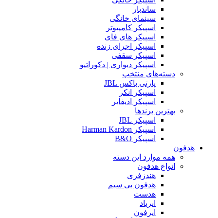
ساندبار
سینمای خانگی
اسپیکر کامپیوتر
اسپیکر های فای
اسپیکر اجرای زنده
اسپیکر سقفی
اسپیکر دیواری | دکوراتیو
دسته‌های منتخب
پارتی باکس JBL
اسپیکر انکر
اسپیکر ادیفایر
بهترین برندها
اسپیکر JBL
اسپیکر Harman Kardon
اسپیکر B&O
هدفون
همه موارد این دسته
انواع هدفون
هندزفری
هدفون بی سیم
هدست
ایرباد
ایرفون