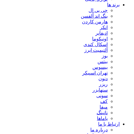
برند ها
جی بی ال
بنگ اند آلفسن
هارمن کاردن
انکر
ادیفایر
اونیکوما
اسکال کندی
آلتیمیت ایرز
بوز
بیتس
بیسوس
تهران اسپیکر
دنون
ریزر
سنهایزر
سونی
کف
میفا
ناتینگ
یاماها
ارتباط با ما
درباره ما