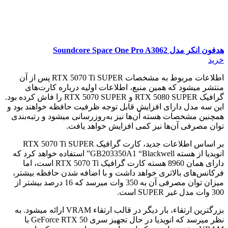
هدفون انکر مدل Soundcore Space One Pro A3062
خرید
اطلاعات مربوط به مشخصات RTX 5070 Ti SUPER پس از آن
منتشر میشود که همین منبع، اطلاعات اولیه درباره کارت‌های
گرافیک RTX 5080 SUPER و RTX 5070 SUPER را فاش کرده بود.
این سه مدل دارای افزایش قابل توجه ظرفیت حافظه خواهند بود و
همچنین مشخصات هسته آن‌ها نیز به‌روزرسانی میشود و رتبه‌بندی
توان مصرفی آن‌ها نیز کمی افزایش خواهد یافت.
بر اساس اطلاعات جدید، کارت گرافیک RTX 5070 Ti SUPER
انویدیا از هسته GB203350A1 “Blackwell” استفاده خواهد کرد که
دارای همان 8960 هسته کارت گرافیک RTX 5070 Ti است، اما
فرکانس‌های بالاتری خواهد داشت و با اضافه شدن حافظه بیشتر،
میزان توان مصرفی آن به 350 وات میرسد که 16 درصد بیشتر از
300 وات مدل غیر SUPER است.
بزرگترین ارتقاء، بار دیگر در قالب ارتقاء VRAM ارائه میشود. به
نظر میرسد که انویدیا در حال تجهیز سری GeForce RTX 50 با