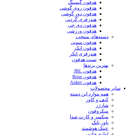
هدفون گیمینگ
هدفون روی گوشی
هدفون دور گوشی
هندزفری گردنی
هدفون دی جی
هدفون ورزشی
دسته‌های منتخب
هدفون سونی
هدفون انکر
هندزفری انکر
تست هدفون
بهترین برندها
هدفون JBL
هدفون Bose
هدفون Anker
سایر محصولات
همه موارد این دسته
کیف و کاور
شارژر
میکروفون
میکسر و کارت صدا
پاور بانک
عینک هوشمند
لوازم جانبی