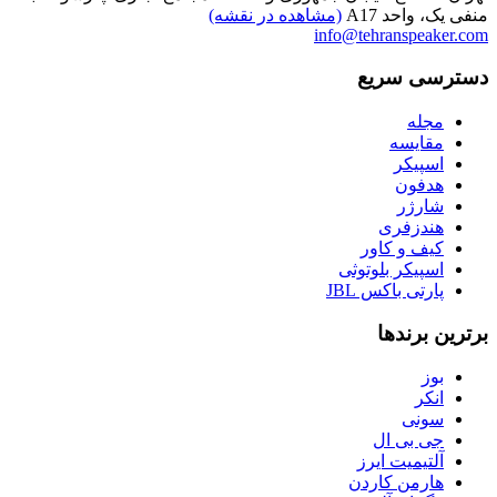
منفی یک، واحد A17
(مشاهده در نقشه)
info@tehranspeaker.com
دسترسی سریع
مجله
مقایسه
اسپیکر
هدفون
شارژر
هندزفری
کیف و کاور
اسپیکر بلوتوثی
پارتی باکس JBL
برترین برندها
بوز
انکر
سونی
جی بی ال
آلتیمیت ایرز
هارمن کاردن