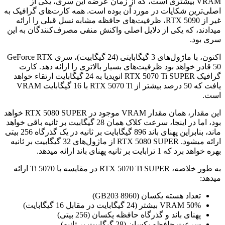
VRAM بیشتری است، که از زمان عرضه این سری، یکی از
اصلی‌ترین شکایات در مورد آن بوده است. همه کارت‌های گرافیک به
غیر از RTX 5090، ظرفیت‌های حافظه مشابه نسل قبلی را ارائه
میدادند، که یکی از دلایل اصلی واکنش منفی مصرف‌کنندگان به این
سری بود.
اکنون، با ماژول‌های 3 گیگابایتی (24 گیگابیت)، سری GeForce RTX
50 قادر خواهد بود ظرفیت‌های بسیار بالاتری را ارائه دهد. کارت
گرافیک RTX 5070 Ti SUPER انویدیا به 24 گیگابایت ارتقاء خواهد
یافت که 50 درصد بیشتر از RTX 5070 Ti با 16 گیگابایت VRAM
است.
این مقدار، همان مقدار VRAM موجود در RTX 5080 SUPER خواهد
بود، اما در اینجا، سرعت کلاک همان 28 گیگابیت بر ثانیه باقی خواهد
ماند، بنابراین پهنای باند 896 گیگابایت بر ثانیه در یک گذرگاه 256 بیتی
ارائه میشود. RTX 5080 SUPER از ماژول‌های 32 گیگابیت بر ثانیه
بهره خواهد برد که 1 ترابایت بر ثانیه پهنای باند ارائه میدهد.
به طور خلاصه، RTX 5070 Ti SUPER در مقایسه با 5070 Ti ارائه
میدهد:
تعداد هسته یکسان (8960 GB203)
50% VRAM بیشتر (24 گیگابایت در مقابل 16 گیگابایت)
پهنای باند و گذرگاه حافظه یکسان (256 بیتی)
سرعت حافظه یکسان (28 گیگابیت بر ثانیه)