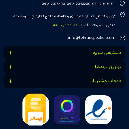
هفت سال در این زمینه، بر ایجاد تجربه خریدی آسان، سریع و مطمئن تمرکز دارد تا
0912-2075400
0912-2040200
021-91303030
مشتریان بتوانند با خیالی آسوده از انتخاب خود لذت ببرند. ما به رضایت و اعتماد
تهران، تقاطع خیابان جمهوری و حافظ، مجتمع تجاری چارسو، طبقه
مشتریان اهمیت می‌دهیم و همواره در تلاشیم تا بهترین‌ها را برای آن‌ها فراهم
منفی یک، واحد A17
(مشاهده در نقشه)
کنیم.
info@tehranspeaker.com
دسترسی سریع
برترین برندها
خدمات مشتریان