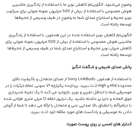
وضوح می‌شنود. الگوریتم کاهش نویز ما با استفاده از یادگیری ماشینی
هوش مصنوعی با استفاده از بیش از 500 میلیون نمونه صوتی برای سرکوب
نویز محیط و استخراج صدای شما به وضوح در طیف وسیعی از محیط‌ها
توسعه یافته است.
الگوریتم کاهش نویز استفاده شده در این هدفون، با استفاده از یادگیری
ماشینی هوش مصنوعی با استفاده از بیش از 500 میلیون نمونه صوتی برای
کاهش میزان نویز محیط و استخراج صدای شما در طیف وسیعی از محیط‌ها
توسعه یافته است.
پخش صدای طبیعی و شگفت انگیز
با استفاده از هدفون ،Sony LinkBuds از صدای متعادل و باکیفیت بالای
محدوده Mid و High لذت ببرید. پردازنده یکپارچه V1 سونی، تمام جزئیات را در
موسیقی شما با حداقل تغییر و نویز، بازتولید می کند تا یک تجربه شنیداری
فوق العاده و دلپذیر داشته باشید. یک درایور حلقه 12 میلی متری طراحی شده
با دیافراگم با انطباق بالا، صدایی غنی و متعادل را ارائه می دهد تا شما از گوش
دادن به موسیقی و پادکست های مورد علاقه خود لذت ببرید.
کنترلر های لمسی بر روی پوست صورت