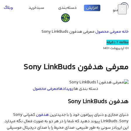
ورود
افزایش
دسته‌بندی
سبدخرید
وبلاگ
×
منو
خانه
معرفی محصول
معرفی هدفون Sony LinkBuds
مطالعه 7 دقیقه
01 اردیبهشت 1401
معرفی هدفون Sony LinkBuds
دسته بندی ها:
رویدادها
معرفی محصول
هدفون Sony LinkBuds
دنیای مجازی و دنیای پیرامون خود را با جدیدترین
هدفون
کمپانی Sony
LinkBuds ،Sony پیوند دهید که شما را در هر دو به صورت فعال نگه میدارد.
این ایربادز سونی به طور طبیعی، صدای محیط را با صدای دیجیتال موسیقی