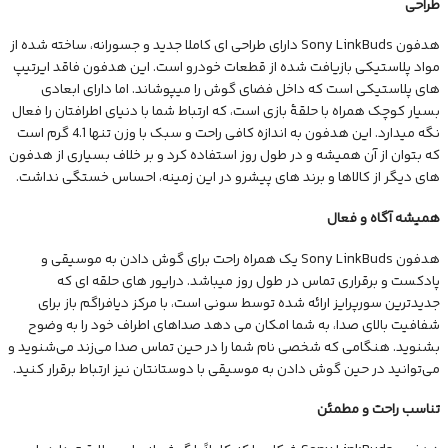
طراحی
هدفون Sony LinkBuds دارای طراحی ای کاملا جدید و جسورانه، ساخته شده از
مواد پلاستیکی بازیافت شده از قطعات خودرو است. این هدفون فاقد ایرتیپ
های پلاستیکی است که داخل فضای گوش را میپوشاند. اما دارای ابعادی
بسیار کوچک همراه با حلقۀ بازی است، که ارتباط شما با دنیای اطرافتان را فعال
نگه میدارد. این هدفون به اندازه کافی راحت و سبک با وزن تنها 4.1 گرم است
که بتوان از آن همیشه و در طول روز استفاده کرد و بر خلاف بسیاری از هدفون
های دیگر از کالاها و برند های پیشرو در این زمینه، احساس خستگی نداشت.
همیشه آگاه و فعال
هدفون Sony LinkBuds یک همراه راحت برای گوش دادن به موسیقی و
پادکست و برقراری تماس در طول روز میباشد. درایور های حلقه ای که
جدیدترین سورپرایز ارائه شده توسط سونی است، با مرکز دیافراگم باز برای
شفافیت بالای صدا، به شما امکان می دهد صداهای اطراف خود را به وضوح
بشنوید. هنگامی که شخصی نام شما را در حین تماس صدا می‌زند می‌شنوید و
می‌توانید در حین گوش دادن به موسیقی با دوستانتان نیز ارتباط برقرار کنید.
تناسب راحت و مطمئن