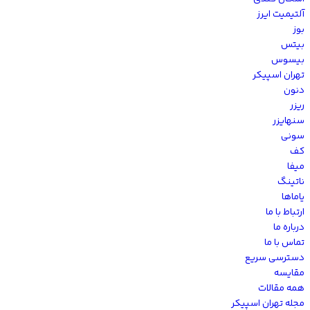
آلتیمیت ایرز
بوز
بیتس
بیسوس
تهران اسپیکر
دنون
ریزر
سنهایزر
سونی
کف
میفا
ناتینگ
یاماها
ارتباط با ما
درباره ما
تماس با ما
دسترسی سریع
مقایسه
همه مقالات
مجله تهران اسپیکر