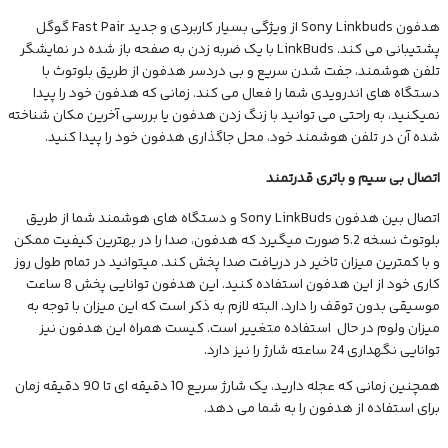
هدفون Sony Linkbuds از ویژگی بسیار کاربردی و جدید Fast Pair گوگل
پشتیبانی می کند. LinkBuds با یک ضربه زدن به صفحه باز شده در نمایشگر
تلفن هوشمند، جفت شدن سریع و بی دردسر هدفون از طریق بلوتوث با
دستگاه های اندرویدی شما را فعال می کند. زمانی که هدفون خود را پیدا
نمیکنید، به راحتی می توانید با زنگ زدن هدفون یا بررسی آخرین مکان شناخته
شده آن در تلفن هوشمند خود، محل جاگذاری هدفون خود را پیدا کنید.
اتصال بی سیم و باتری قدرتمند
اتصال بین هدفون Sony LinkBuds و دستگاه های هوشمند شما از طریق
بلوتوث نسخه 5.2 صورت میگیرد که هدفون، صدا را در بهترین کیفیت ممکن
و با کمترین میزان تاخیر در دریافت صدا پخش کند. میتوانید در تمام طول روز
کاری خود از این هدفون استفاده کنید. این هدفون توانایی پخش 8 ساعت
موسیقی بدون توقف را دارد. البته لازم به ذکر است که این میزان با توجه به
میزان ولوم در حال استفاده متغییر است. کیست همراه این هدفون نیز
توانایی نگهداری 24 ساعته شارژ را نیز دارد.
همچنین زمانی که عجله دارید، یک شارژ سریع 10 دقیقه ای تا 90 دقیقه زمان
برای استفاده از هدفون را به شما می دهد.