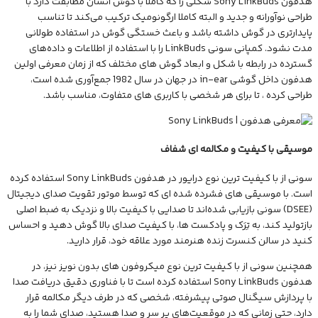
هدفون Sony LinkBuds شکلی را که کاملاً با گوش انسان مطابقت دارد با
طراحی نوآورانه و جدید و البته کاملا ارگونومیک ترکیب می‌کند تا تناسب
پایدارتری در گوش داشته باشد و باعث خستگی گوش در استفاده طولانی
مدت نشود. کمپانی سونی LinkBuds را با استفاده از اطلاعات و داده‌های
گسترده در رابطه با شکل و ابعاد گوش های مختلف که از زمان معرفی اولین
هدفون داخل گوشی in-ear در جهان در سال 1982 جمع‌آوری شده است،
طراحی کرده‌ ، تا برای هر شخصی با کاربری های متفاوت، مناسب باشد.
موسیقی با کیفیت و مکالمه ای شفاف
سونی از با کیفیت ترین نوع درایور در هدفون Sony LinkBuds استفاده کرده
است. با موسیقی های فشرده شده ای که توسط موتور تقویت صدای دیجیتال
(DSEE) سونی بازیابی شده‌اند تا صدایی با کیفیت بالا و نزدیک به ضبط اصلی
بازتولید کند، به تِرَک و پادکست ها، با کیفیت صدای بالا گوش دهید و احساس
کنید در سالن کنسرت زنده هنرمند مورد علاقه خود، قرار دارید.
همچنین سونی از با کیفیت ترین نوع میکروفون های بدون نویز نیز، در
هدفون Sony LinkBuds استفاده کرده است تا با فناوری دقیق دریافت صدا
با پردازش سیگنال صوتی پیشرفته، شخصی که در طرف دیگر مکالمه قرار
دارد، حتی زمانی که در موقعیت‌های پر سر و صدا هستید، صدای شما را به