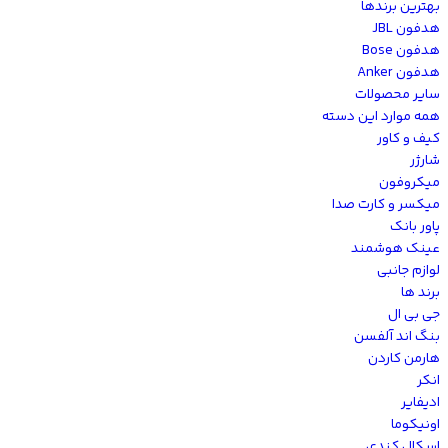
بهترین برندها
هدفون JBL
هدفون Bose
هدفون Anker
سایر محصولات
همه موارد این دسته
کیف و کاور
شارژر
میکروفون
میکسر و کارت صدا
پاور بانک
عینک هوشمند
لوازم جانبی
برند ها
جی بی ال
بنگ اند آلفسن
هارمن کاردن
انکر
ادیفایر
اونیکوما
اسکال کندی