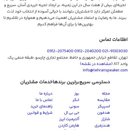
تجربه‌ای بیش از هفت سال در این زمینه، بر ایجاد تجربه خریدی آسان، سریع و
مطمئن تمرکز دارد تا مشتریان بتوانند با خیالی آسوده از انتخاب خود لذت
ببرند. ما به رضایت و اعتماد مشتریان اهمیت می‌دهیم و همواره در تلاشیم تا
بهترین‌ها را برای آن‌ها فراهم کنیم.
اطلاعات تماس
0912-2075400
0912-2040200
021-91303030
تهران، تقاطع خیابان جمهوری و حافظ، مجتمع تجاری چارسو، طبقه منفی یک،
واحد A17
(مشاهده در نقشه)
info@tehranspeaker.com
دسترسی سریع
برترین برندها
خدمات مشتریان
مجله
بوز
درباره ما
مقایسه
انکر
تماس با ما
اسپیکر
سونی
راهنمای خرید
هدفون
جی بی ال
شرایط و قوانین
شارژر
آلتیمیت ایرز
هندزفری
هارمن کاردن