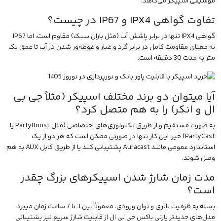
موسیقی اسپیکر می‌کاهد.
تفاوت گواهی IPX4 و IP67 در چیست؟
گواهی IPX4 تنها در برابر پاشش آب (مثل باران سبک) مقاوم است، اما IP67
به معنای مقاومت کامل در برابر گرد و غبار و غوطه‌ور شدن در آب تا عمق یک
متر به مدت 30 دقیقه است.
آیا میتوان دو برند مختلف اسپیکر (مثلاً جی بی
ال و انکر) را به هم متصل کرد؟
به صورت مستقیم و از طریق تکنولوژی‌های اختصاصی (مثل PartyBoost یا
PartyCast) خیر. این کار تنها در صورتی ممکن است که هر دو از یک
استاندارد عمومی مانند Auracast پشتیبانی کند یا از طریق کابل AUX به هم
وصل شوند.
مدت زمان شارژ شدن اسپیکرهای بزرگ چقدر
است؟
بسته به ظرفیت باتری و توان ورودی، معمولاً بین 3 تا 7 ساعت زمان میبرد.
مدل‌های جدیدتر پارتی باکس جی بی ال از قابلیت شارژ سریع نیز پشتیبانی