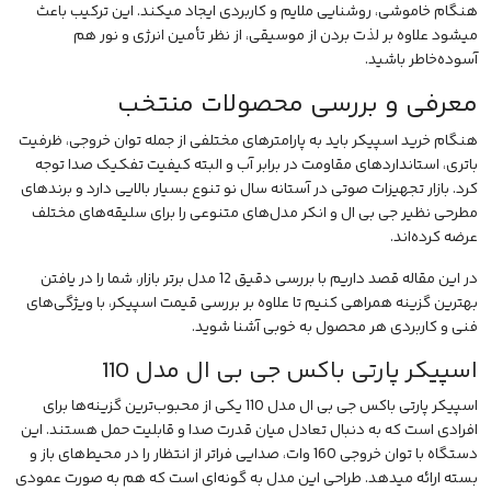
هنگام خاموشی، روشنایی ملایم و کاربردی ایجاد میکند. این ترکیب باعث
میشود علاوه بر لذت بردن از
موسیقی
، از نظر تأمین انرژی و نور هم
آسوده‌خاطر باشید.
معرفی و بررسی محصولات منتخب
هنگام
خرید اسپیکر
باید به پارامترهای مختلفی از جمله توان خروجی، ظرفیت
باتری، استانداردهای مقاومت در برابر آب و البته کیفیت تفکیک صدا توجه
کرد. بازار تجهیزات صوتی در آستانه سال نو تنوع بسیار بالایی دارد و برندهای
مطرحی نظیر
جی بی ال
و
انکر
مدل‌های متنوعی را برای سلیقه‌های مختلف
عرضه کرده‌اند.
در این مقاله قصد داریم با بررسی دقیق 12 مدل برتر بازار، شما را در یافتن
بهترین گزینه همراهی کنیم تا علاوه بر بررسی
قیمت اسپیکر
، با ویژگی‌های
فنی و کاربردی هر محصول به خوبی آشنا شوید.
اسپیکر پارتی باکس جی بی ال مدل 110
اسپیکر پارتی باکس جی بی ال مدل 110
یکی از محبوب‌ترین گزینه‌ها برای
افرادی است که به دنبال تعادل میان قدرت صدا و قابلیت حمل هستند. این
دستگاه با توان خروجی 160 وات، صدایی فراتر از انتظار را در محیط‌های باز و
بسته ارائه میدهد. طراحی این مدل به گونه‌ای است که هم به صورت عمودی