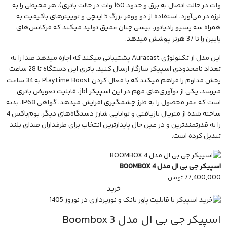
وات در حالت اتصال به برق و حدود 160 وات در حالت باتری)، هر محیطی را به
لرزه در می‌آورد. استفاده از دو ووفر بزرگ 5 اینچی و توییترهای باکیفیت به
همراه سه پسیو رادیاتور، بیسی چنان عمیق تولید میکند که فرکانس‌های
پایین را تا 37 هرتز پوشش میدهد.
این مدل از تکنولوژی Auracast پشتیبانی میکند که اجازه میدهد صدا را به
تعداد نامحدودی اسپیکر سازگار ارسال کنید. باتری این دستگاه تا 28 ساعت
پخش مداوم را فراهم میکند که با فعال کردن Playtime Boost به 34 ساعت
میرسد. یکی از نوآوری‌های مهم در این اسپیکر jbl، قابلیت تعویض باتری
است که عمر محصول را به طرز چشمگیری افزایش میدهد. گواهی IP68، بدنه
ساخته شده از متریال بازیافتی و توانایی شارژ دستگاه‌های دیگر، بوم‌باکس 4
را به قدرتمندترین و در عین حال پایدارترین انتخاب برای طرفداران صدای بلند
تبدیل کرده است.
اسپیکر جی بی ال مدل BOOMBOX 4
77,400,000
تومان
خرید
اسپیکر جی بی ال مدل Boombox 3