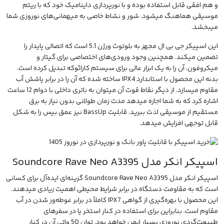
و هم افقی قابل استفاده بوده و با نورپردازی داینامیک خود که با ریتم
موسیقی هماهنگ میشود، شور و نشاط خاصی به میهمانی‌های نوروزی شما
میبخشد.
این
اسپیکر جی بی ال
مجهز به بلوتوث ورژن 5.1 است که اتصالی پایدار را
تضمین میکند. همچنین وجود ورودی‌های اختصاصی برای گیتار و
میکروفون
، آن را به یک ابزار عالی برای سیستم کارائوکه تبدیل کرده است.
بدنه این محصول با استاندارد IPX4 ساخته شده که آن را در برابر پاشش آب
مقاوم میسازد. از دیگر نقاط قوت آن میتوان به باتری داخلی با دوام 12 ساعت
اشاره کرد که به شما اجازه میدهد مدت زمان طولانی بدون نیاز به برق
مستقیم از موسیقی لذت ببرید. قابلیت BassUp نیز عمق بیس را به شکل
قابل توجهی افزایش میدهد.
اسپیکر انکر مدل Soundcore Rave Neo A3395
اسپیکر انکر مدل Soundcore Rave Neo A3395
گزینه‌ای ایده‌آل برای کسانی
است که به مقاومت دستگاه در برابر شرایط محیطی اهمیت زیادی میدهند.
این محصول با بهره‌گیری از گواهی IPX7 کاملاً در برابر غوطه‌ور شدن در آب
مقاوم است، بنابراین برای استفاده در کنار استخر یا در سفرهای
طبیعت‌گردی نوروزی بسیار ایمن خواهد بود. توان 50 واتی آن در کنار