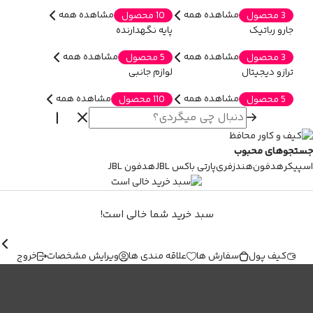
مشاهده همه
مشاهده همه
3 محصول
10 محصول
جارو رباتیک
پایه نگهدارنده
مشاهده همه
مشاهده همه
3 محصول
5 محصول
ترازو دیجیتال
لوازم جانبی
مشاهده همه
مشاهده همه
5 محصول
110 محصول
جستجوهای محبوب
اسپیکر
هدفون
هندزفری
پارتی باکس JBL
هدفون JBL
سبد خرید شما خالی است!
کیف پول
سفارش ها
علاقه مندی ها
ویرایش مشخصات
خروج