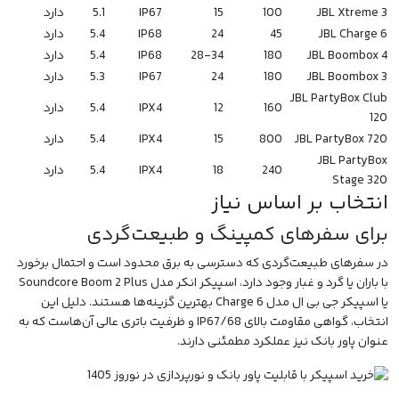
JBL Xtreme 3
100
15
IP67
5.1
دارد
JBL Charge 6
45
24
IP68
5.4
دارد
JBL Boombox 4
180
28-34
IP68
5.4
دارد
JBL Boombox 3
180
24
IP67
5.3
دارد
JBL PartyBox Club
160
12
IPX4
5.4
دارد
120
JBL PartyBox 720
800
15
IPX4
5.4
دارد
JBL PartyBox
240
18
IPX4
5.4
دارد
Stage 320
انتخاب بر اساس نیاز
برای سفرهای کمپینگ و طبیعت‌گردی
در سفرهای طبیعت‌گردی که دسترسی به برق محدود است و احتمال برخورد
با باران یا گرد و غبار وجود دارد، اسپیکر انکر مدل Soundcore Boom 2 Plus
یا اسپیکر جی بی ال مدل Charge 6 بهترین گزینه‌ها هستند. دلیل این
انتخاب، گواهی مقاومت بالای IP67/68 و ظرفیت باتری عالی آن‌هاست که به
عنوان پاور بانک نیز عملکرد مطمئنی دارند.