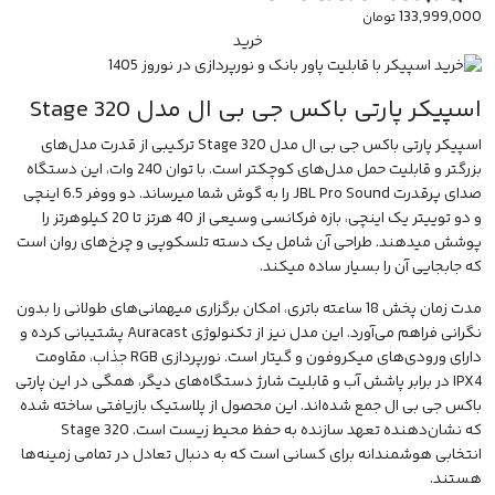
133,999,000
تومان
خرید
اسپیکر پارتی باکس جی بی ال مدل Stage 320
اسپیکر پارتی باکس جی بی ال مدل Stage 320
ترکیبی از قدرت مدل‌های
بزرگتر و قابلیت حمل مدل‌های کوچکتر است. با توان 240 وات، این دستگاه
صدای پرقدرت JBL Pro Sound را به گوش شما میرساند. دو ووفر 6.5 اینچی
و دو توییتر یک اینچی، بازه فرکانسی وسیعی از 40 هرتز تا 20 کیلوهرتز را
پوشش میدهند. طراحی آن شامل یک دسته تلسکوپی و چرخ‌های روان است
که جابجایی آن را بسیار ساده میکند.
مدت زمان پخش 18 ساعته باتری، امکان برگزاری میهمانی‌های طولانی را بدون
نگرانی فراهم می‌آورد. این مدل نیز از تکنولوژی Auracast پشتیبانی کرده و
دارای ورودی‌های میکروفون و گیتار است. نورپردازی RGB جذاب، مقاومت
IPX4 در برابر پاشش آب و قابلیت شارژ دستگاه‌های دیگر، همگی در این پارتی
باکس جی بی ال جمع شده‌اند. این محصول از پلاستیک بازیافتی ساخته شده
که نشان‌دهنده تعهد سازنده به حفظ محیط زیست است. Stage 320
انتخابی هوشمندانه برای کسانی است که به دنبال تعادل در تمامی زمینه‌ها
هستند.