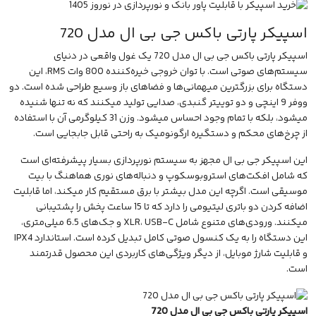
اسپیکر پارتی باکس جی بی ال مدل 720
اسپیکر پارتی باکس جی بی ال مدل 720
یک غول واقعی در دنیای
سیستم‌های صوتی است. با توان خروجی خیره‌کننده 800 وات RMS، این
دستگاه برای بزرگترین میهمانی‌ها و فضاهای باز وسیع طراحی شده است. دو
ووفر 9 اینچی و دو توییتر گنبدی، صدایی تولید میکنند که نه تنها شنیده
میشود، بلکه با تمام وجود احساس میشود. وزن 31 کیلوگرمی آن با استفاده
از چرخ‌های محکم و دستگیره ارگونومیک به راحتی قابل جابجایی است.
این اسپیکر جی بی ال مجهز به سیستم نورپردازی بسیار پیشرفته‌ای است
که شامل افکت‌های استروبوسکوپ و دنباله‌های نوری هماهنگ با بیت
موسیقی است. اگرچه این مدل بیشتر با برق مستقیم کار میکند، اما قابلیت
اضافه کردن دو باتری لیتیومی را دارد که تا 15 ساعت پخش را پشتیبانی
میکنند. ورودی‌های متنوع شامل XLR، USB-C و جک‌های 6.5 میلی‌متری،
این دستگاه را به یک کنسول صوتی کامل تبدیل کرده است. استاندارد IPX4
و قابلیت شارژ موبایل، از دیگر ویژگی‌های کاربردی این محصول قدرتمند
است.
اسپیکر پارتی باکس جی بی ال مدل 720