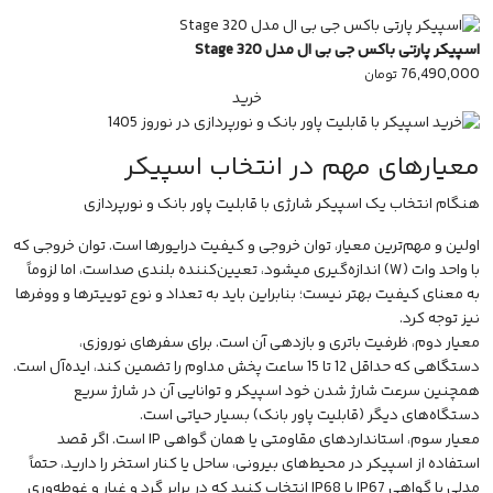
اسپیکر پارتی باکس جی بی ال مدل Stage 320
76,490,000
تومان
خرید
معیارهای مهم در انتخاب اسپیکر
هنگام انتخاب یک اسپیکر شارژی با قابلیت پاور بانک و نورپردازی
اولین و مهم‌ترین معیار، توان خروجی و کیفیت درایورها است. توان خروجی که
با واحد وات (W) اندازه‌گیری میشود، تعیین‌کننده بلندی صداست، اما لزوماً
به معنای کیفیت بهتر نیست؛ بنابراین باید به تعداد و نوع توییترها و ووفرها
نیز توجه کرد.
معیار دوم، ظرفیت باتری و بازدهی آن است. برای سفرهای نوروزی،
دستگاهی که حداقل 12 تا 15 ساعت پخش مداوم را تضمین کند، ایده‌آل است.
همچنین سرعت شارژ شدن خود اسپیکر و توانایی آن در شارژ سریع
دستگاه‌های دیگر (قابلیت پاور بانک) بسیار حیاتی است.
معیار سوم، استانداردهای مقاومتی یا همان گواهی IP است. اگر قصد
استفاده از اسپیکر در محیط‌های بیرونی، ساحل یا کنار استخر را دارید، حتماً
مدلی با گواهی IP67 یا IP68 انتخاب کنید که در برابر گرد و غبار و غوطه‌وری