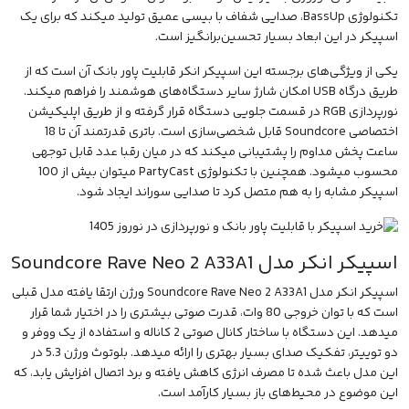
تکنولوژی
BassUp، صدایی شفاف با بیسی عمیق تولید میکند که برای یک
اسپیکر
در این ابعاد بسیار تحسین‌برانگیز است.
یکی از ویژگی‌های برجسته این اسپیکر انکر قابلیت پاور بانک آن است که از
طریق درگاه USB امکان شارژ سایر دستگاه‌های هوشمند را فراهم میکند.
نورپردازی RGB در قسمت جلویی دستگاه قرار گرفته و از طریق
اپلیکیشن
اختصاصی Soundcore قابل شخصی‌سازی است. باتری قدرتمند آن تا 18
ساعت پخش مداوم را پشتیبانی میکند که در میان رقبا عدد قابل توجهی
محسوب میشود. همچنین با تکنولوژی PartyCast میتوان بیش از 100
اسپیکر مشابه را به هم متصل کرد تا صدایی سوراند ایجاد شود.
اسپیکر انکر مدل Soundcore Rave Neo 2 A33A1
اسپیکر انکر مدل Soundcore Rave Neo 2 A33A1
ورژن ارتقا یافته مدل قبلی
است که با توان خروجی 80 وات، قدرت صوتی بیشتری را در اختیار شما قرار
میدهد. این دستگاه با ساختار کانال صوتی 2 کاناله و استفاده از یک ووفر و
دو توییتر، تفکیک صدای بسیار بهتری را ارائه میدهد. بلوتوث ورژن 5.3 در
این مدل باعث شده تا مصرف انرژی کاهش یافته و برد اتصال افزایش یابد، که
این موضوع در محیط‌های باز بسیار کارآمد است.