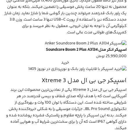
و غبار نیز کاملاً مصون میدارد. باتری غول‌آسای 13,400 میلی‌آمپر ساعتی این
محصول نه تنها 20 ساعت پخش موسیقی را تضمین میکند، بلکه به عنوان
یک پاور بانک قدرتمند میتواند چندین بار گوشی شما را شارژ نماید. زمان شارژ
مجدد دستگاه نیز با استفاده از پورت USB-C تنها 3 ساعت است. وزن 3.8
کیلوگرمی آن با توجه به توان خروجی، معقول به نظر میرسد و برای
کمپینگ‌های طولانی مدت عالی است.
اسپیکر انکر مدل Soundcore Boom 2 Plus A3134
25,990,000
تومان
خرید
اسپیکر جی بی ال مدل Xtreme 3
اسپیکر جی بی ال مدل Xtreme 3
یکی از نمادین‌ترین محصولات این برند
آمریکایی است که با هدف ارائه صدای شفاف و بیسی قدرتمند در هر
شرایطی ساخته شده است. این دستگاه با توان 100 وات و بهره‌گیری از
تکنولوژی
JBL
Pro Sound، جزئیات موسیقی را به شکلی خیره‌کننده پخش
میکند. بدنه این اسپیکر با پارچه مقاوم و پلاستیک فشرده پوشانده شده و
دارای گواهی IP67 است که آن را برای سخت‌ترین شرایط آب و هوایی آماده
میکند.