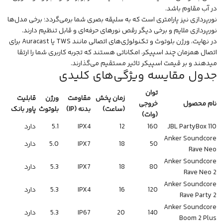
در آب مقاوم باشد.
نورپردازی نیز پارامتری است که به سلیقه بصری شما برمی‌گردد؛ برخی مدل‌ها
نورپردازی ملایم و برخی دیگر رقص نورهای حرفه‌ای و قابل تنظیم دارند.
در نهایت، ورژن بلوتوث و تکنولوژی‌های اتصالی مانند TWS یا Auracast برای
اتصال همزمان چند اسپیکر، امکاناتی هستند که تجربه کاربری شما را ارتقا
میدهند و بر قیمت اسپیکر تاثیر مستقیم می‌گذارند.
جدول مقایسه ویژگی‌های کلیدی
توان
زمان پخش
مقاومت
ورژن
قابلیت
نام محصول
خروجی
(ساعت)
بدنه (IP)
بلوتوث
پاور بانک
(وات)
JBL PartyBox 110
160
12
IPX4
5.1
دارد
Anker Soundcore
50
18
IPX7
5.0
دارد
Rave Neo
Anker Soundcore
80
18
IPX7
5.3
دارد
Rave Neo 2
Anker Soundcore
120
16
IPX4
5.3
دارد
Rave Party 2
Anker Soundcore
140
20
IP67
5.3
دارد
Boom 2 Plus