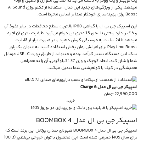
یک توییتر و یک ووفر به دست می‌آید که صدایی متوازن و دقیق را ارائه
میدهد. یکی از ویژگی‌های جدید این مدل، استفاده از تکنولوژی AI Sound
Boost برای بهینه‌سازی خودکار صدا بر اساس محیط است.
این اسپیکر جی بی ال با گواهی IP68 بالاترین سطح محافظت در برابر نفوذ آب
و خاک را دارد و حتی تا عمق 1.5 متری نیز دوام می‌آورد. ظرفیت باتری آن اجازه
میدهد تا 24 ساعت به موسیقی گوش دهید و در صورت نیاز، از قابلیت
Playtime Boost برای افزایش زمان پخش استفاده کنید. به عنوان یک پاور
بانک، این دستگاه بسیار کارآمد بوده و میتواند از طریق پورت USB-C موبایل
شما را شارژ کند. ابعاد کوچک و وزن 1.37 کیلوگرمی، آن را به همراهی
همیشگی در کیف یا کوله‌پشتی شما تبدیل میکند.
اسپیکر جی بی ال مدل Charge 6
22,990,000
تومان
خرید
اسپیکر جی بی ال مدل BOOMBOX 4
اسپیکر جی بی ال مدل BOOMBOX 4
هیولای صدای پرتابل این برند است که
برای سال 1405 معرفی شده است. این محصول با توان خروجی بی‌نظیر (تا 180