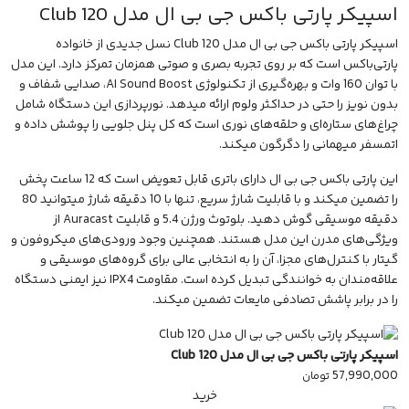
اسپیکر پارتی باکس جی بی ال مدل Club 120
اسپیکر پارتی باکس جی بی ال مدل Club 120
نسل جدیدی از خانواده
پارتی‌باکس است که بر روی تجربه بصری و صوتی همزمان تمرکز دارد. این مدل
با توان 160 وات و بهره‌گیری از تکنولوژی AI Sound Boost، صدایی شفاف و
بدون نویز را حتی در حداکثر ولوم ارائه میدهد. نورپردازی این دستگاه شامل
چراغ‌های ستاره‌ای و حلقه‌های نوری است که کل پنل جلویی را پوشش داده و
اتمسفر میهمانی را دگرگون میکند.
این
پارتی باکس جی بی ال
دارای باتری قابل تعویض است که 12 ساعت پخش
را تضمین میکند و با قابلیت
شارژ سریع
، تنها با 10 دقیقه شارژ میتوانید 80
دقیقه موسیقی گوش دهید. بلوتوث ورژن 5.4 و قابلیت Auracast از
ویژگی‌های مدرن این مدل هستند. همچنین وجود ورودی‌های میکروفون و
گیتار با کنترل‌های مجزا، آن را به انتخابی عالی برای گروه‌های موسیقی و
علاقه‌مندان به خوانندگی تبدیل کرده است. مقاومت IPX4 نیز ایمنی دستگاه
را در برابر پاشش تصادفی مایعات تضمین میکند.
اسپیکر پارتی باکس جی بی ال مدل Club 120
57,990,000
تومان
خرید