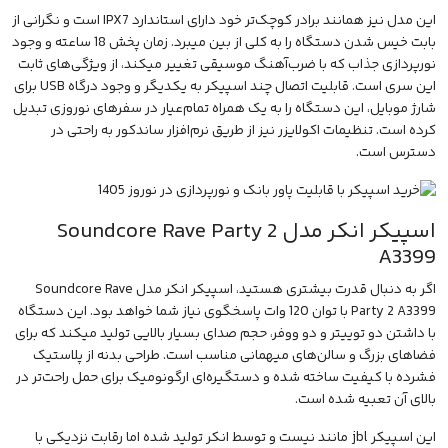
این مدل نیز همانند برادر کوچک‌تر خود دارای استاندارد IPX7 است و نگرانی از
بابت خیس شدن دستگاه را به کلی از بین میبرد. زمان پخش 18 ساعته و وجود
نورپردازی جذاب که با ضرب‌آهنگ موسیقی تغییر میکند، از ویژگی‌های ثابت
این سری است. قابلیت اتصال چند اسپیکر به یکدیگر و وجود درگاه USB برای
شارژ موبایل، این دستگاه را به یک همراه تمام‌عیار در سفرهای نوروزی تبدیل
کرده است. تنظیمات اکولایزر نیز از طریق نرم‌افزار ساندکور به راحتی در
دسترس است.
اسپیکر انکر مدل Soundcore Rave Party 2
A3399
اگر به دنبال قدرت بیشتری هستید،
اسپیکر انکر مدل Soundcore Rave
Party 2 A3399
با توان 120 وات پاسخگوی نیاز شما خواهد بود. این دستگاه
با داشتن دو توییتر و دو ووفر، حجم صدای بسیار بالایی تولید میکند که برای
فضاهای بزرگ و سالن‌های میهمانی مناسب است. طراحی بدنه از پلاستیک
فشرده با کیفیت ساخته شده و دستگیره‌ای ارگونومیک برای حمل راحت‌تر در
بالای آن تعبیه شده است.
این
اسپیکر jbl
مانند نیست و توسط انکر تولید شده اما رقابت نزدیکی با