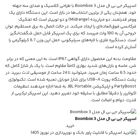
اسپیکر جی بی ال مدل Boombox 3
با طراحی کلاسیک و صدای سه جهته
خود، همچنان یکی از برترین انتخاب‌ها در بازار است. این دستگاه دارای یک
ووفر قدرتمند، دو میان‌رده (Midrange) و دو توییتر است که تفکیک
فرکانسی فوق‌العاده‌ای را ایجاد میکند. در حالت اتصال به برق مستقیم، توان
خروجی آن به 180 وات میرسد که برای یک
اسپیکر قابل حمل
شگفت‌انگیز
است. دستگیره فلزی با لایه‌های سیلیکونی، حمل این وزن 6.7 کیلوگرمی را
آسان‌تر کرده است.
مقاومت بدنه این محصول دارای گواهی IP67 است، به این معنی که در برابر
شن، ماسه و باران‌های شدید بهاری کاملاً مقاوم است. با یک بار شارژ کامل که
حدود 6.5 ساعت زمان میبرد، میتوانید تا 24 ساعت از موسیقی لذت ببرید. در
پشت دستگاه پورت USB-A برای شارژ موبایل تعبیه شده است. تکنولوژی
PartyBoost و اپلیکیشن JBL Portable به شما اجازه میدهند تنظیمات
اکولایزر را دقیقاً مطابق با سلیقه خود تغییر دهید. این اسپیکر ترکیبی از
قدرت، دوام و اصالت است.
اسپیکر جی بی ال مدل Boombox 3
خرید