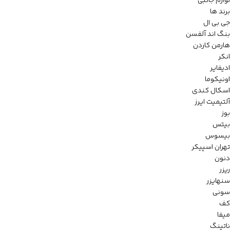
لوازم جانبی
برند ها
جی بی ال
بنگ اند آلفسن
هارمن کاردن
انکر
ادیفایر
اونیکوما
اسکال کندی
آلتیمیت ایرز
بوز
بیتس
بیسوس
تهران اسپیکر
دنون
ریزر
سنهایزر
سونی
کف
میفا
ناتینگ