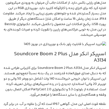
مدل‌های پارتی باکس دارد. از امکانات جالب آن میتوان به ورودی میکروفون
اشاره کرد که برای اجرای زنده یا کارائوکه کاربرد دارد. نورپردازی RGB در این
مدل بسیار گسترده‌تر شده و جلوه‌های بصری زیبایی را ایجاد میکند. مقاومت
IPX4، مدت زمان پخش 16 ساعت و امکان شارژ دستگاه‌های دیگر از طریق
پورت USB، پکیج امکانات این محصول را تکمیل میکند. تکنولوژی BassUp
در این مدل به خوبی فرکانس‌های پایین را تقویت کرده و ضربات کوبنده‌ای به
موسیقی میبخشد.
اسپیکر انکر مدل Soundcore Boom 2 Plus
A3134
اسپیکر انکر مدل Soundcore Boom 2 Plus A3134
برای کاربرانی طراحی شده
که به دنبال صدای فوق‌العاده قدرتمند در یک بدنه نسبتاً جمع‌وجور هستند.
این اسپیکر با توان خروجی خیره‌کننده 140 وات (شامل دو ووفر 50 واتی و دو
توییتر 20 واتی) استاندارد جدیدی را در رده اسپیکرهای پرتابل تعریف کرده
است. استفاده از بلوتوث 5.3 و تکنولوژی PartyCast 2.0 امکان اتصال بدون
وقفه و همگام‌سازی با سایر دستگاه‌ها را فراهم می‌آورد.
نقطه قوت اصلی این مدل، گواهی IP67 است که آن را علاوه بر آب، در برابر گرد