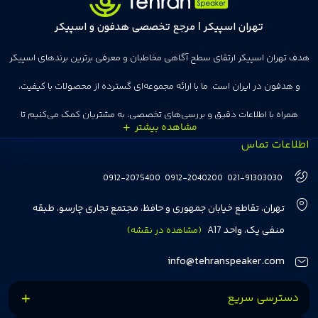
تهران اسپیکر | مرجع تخصصی هدفون و اسپیکر
هدف تهران اسپیکر ارتقای سطح آگاهی مخاطبان و معرفی برترین برندهای اسپیکر
و هدفون در ایران است. ما با ارائه مجموعه‌ای گسترده از محصولات با کیفیت،
همراه با اطلاعات دقیق و بررسی‌های تخصصی، به مشتریان کمک می‌کنیم تا
اطلاعات تماس
انتخاب‌های درست و هوشمندانه‌ای داشته باشند. تهران اسپیکر با تجربه‌ای بیش از
هفت سال در این زمینه، بر ایجاد تجربه خریدی آسان، سریع و مطمئن تمرکز دارد تا
0912-2075400
0912-2040200
021-91303030
مشتریان بتوانند با خیالی آسوده از انتخاب خود لذت ببرند. ما به رضایت و اعتماد
تهران، تقاطع خیابان جمهوری و حافظ، مجتمع تجاری چارسو، طبقه
مشتریان اهمیت می‌دهیم و همواره در تلاشیم تا بهترین‌ها را برای آن‌ها فراهم
منفی یک، واحد A17
(مشاهده در نقشه)
کنیم.
info@tehranspeaker.com
دسترسی سریع