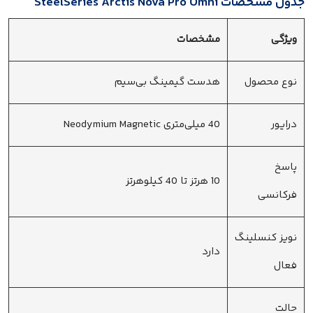
جدول مشخصات SteelSeries Arctis Nova Pro Omni
ویژگی
مشخصات
نوع محصول
هدست گیمینگ بی‌سیم
درایور
40 میلی‌متری Neodymium Magnetic
پاسخ
10 هرتز تا 40 کیلوهرتز
فرکانسی
نویز کنسلینگ
دارد
فعال
حالت