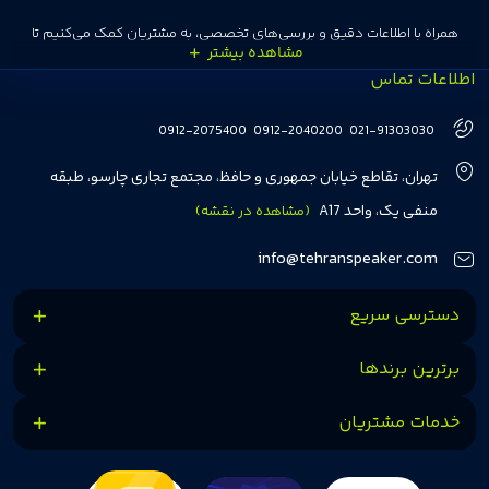
همراه با اطلاعات دقیق و بررسی‌های تخصصی، به مشتریان کمک می‌کنیم تا
اطلاعات تماس
انتخاب‌های درست و هوشمندانه‌ای داشته باشند. تهران اسپیکر با تجربه‌ای بیش از
هفت سال در این زمینه، بر ایجاد تجربه خریدی آسان، سریع و مطمئن تمرکز دارد تا
0912-2075400
0912-2040200
021-91303030
مشتریان بتوانند با خیالی آسوده از انتخاب خود لذت ببرند. ما به رضایت و اعتماد
تهران، تقاطع خیابان جمهوری و حافظ، مجتمع تجاری چارسو، طبقه
مشتریان اهمیت می‌دهیم و همواره در تلاشیم تا بهترین‌ها را برای آن‌ها فراهم
منفی یک، واحد A17
(مشاهده در نقشه)
کنیم.
info@tehranspeaker.com
دسترسی سریع
برترین برندها
خدمات مشتریان