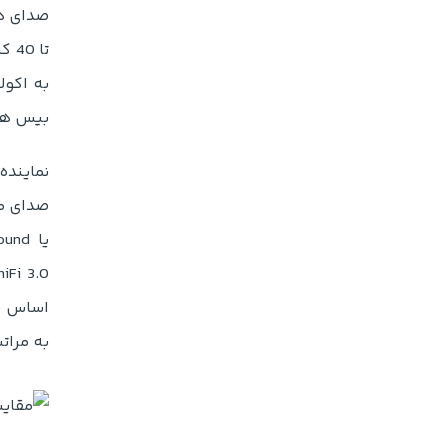
تا 40 کیلوهرتز را در حالت باسیم (Hi-Res) پوشش میدهد. این هدفون به لطف
به اکول
بیس های
صدای 
oniFi 3.0
اساس شن
به مرات