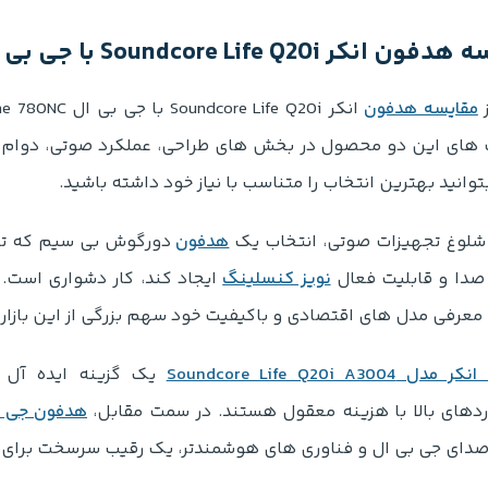
کر Soundcore Life Q20i با جی بی ال Tune 780NC
مقایسه هدفون
ای این دو محصول در بخش های طراحی، عملکرد صوتی، دوام باتر
توانید بهترین انتخاب را متناسب با نیاز خود داشته باشید.
ر شلوغ تجهیزات صوتی، انتخاب یک
هدفون
دورگوش بی سیم که تع
صدا و قابلیت فعال
نویز کنسلینگ
ایجاد کند، کار دشواری است.
 معرفی مدل های اقتصادی و باکیفیت خود سهم بزرگی از این بازار 
Soundcore Life Q20i A3004
یک گزینه ایده آل ب
ردهای بالا با هزینه معقول هستند. در سمت مقابل،
هدفون جی بی ال 
دای جی بی ال و فناوری های هوشمندتر، یک رقیب سرسخت برای ای