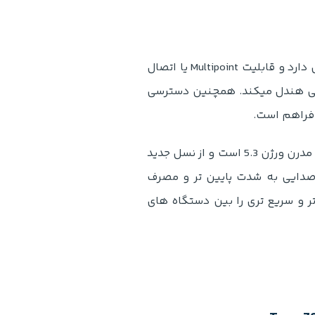
اگرچه انکر لایف Q20i از بلوتوث ورژن 5.0 بهره می برد، اما پایداری مناسبی دارد و قابلیت Multipoint یا اتصال
بی هندل میکند. همچنین دسترسی
فراهم است.
در سوی دیگر، جی بی ال Tune 780NC مجهز به بلوتوث فوق العاده پایدار و مدرن ورژن 5.3 است و از نسل جدید
وتوث تاخیر صدایی به شدت پایین تر و مصرف
تر و سریع تری را بین دستگاه های