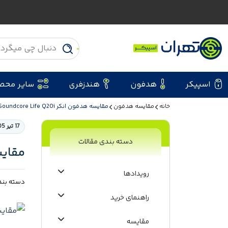
اسپیکر
هدفون
هندزفری
سایر محص
خانه
مقایسه هدفون
مقایسه هدفون انکر Soundcore Life Q20i با جی بی ال Tune 780NC
17 تیر 1405
دسته بندی مقالات
مقایسه هدفون ا
رویدادها
دسته بند
راهنمای خرید
مقایسه