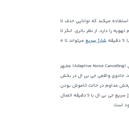
 در مدل Q20i از فناوری نویز کنسلینگ فعال هیبریدی (Hybrid ANC) استفاده میکند که توانایی حذف تا
یه را دارد. از نظر باتری، انکر تا
شارژ سریع
میتواند تا 4
جی بی ال مدل Tune 780NC به فناوری پیشرفته تر نویز کنسلینگ تطبیقی (Adaptive Noise Cancelling) مجهز
د. جادوی واقعی جی بی ال در بخش
د؛ این هدفون میتواند تا سقف خیره کننده 70 ساعت پخش مداوم در حالت خاموش بودن
ANC و تا 44 ساعت با فعال بودن نویز کنسلینگ کار کند. علاوه بر این، شارژ سریع جی بی ال با 5 دقیقه اتصال