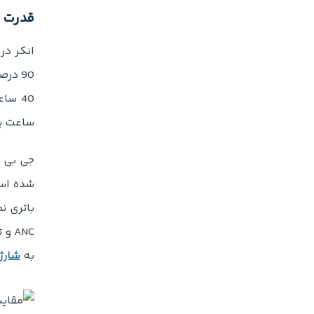
قدرت ن
90 در
40 ساعت با ANC روشن و 60 ساعت در حالت معمولی بازدهی دارد که با 5 دقیقه
ساعت پ
شده است
به
شارژر