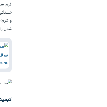
گرم سب
خستگی ک
شدن را 
کیفیت 