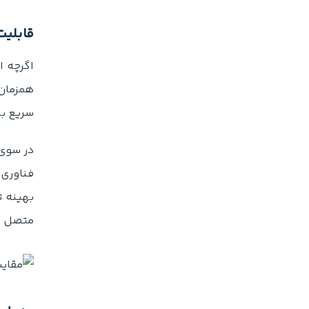
قابلیت
همزمان
سریع به
بهینه ت
متصل به