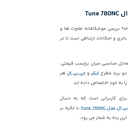
انکر Soundcore Life Q20i با جی بی ال Tune 780NC بررسی موشکافانه تفاوت ها و
ی و امکانات ارتباطی است تا در
ادل مناسبی میان برچسب قیمتی،
 دو برند مطرح
انکر
و
جی بی ال
هر
را به خود اختصاص داده اند.
رای کاربرانی است که به دنبال
مدل Tune 780NC
با تکیه بر
ن رده به شمار می رود.