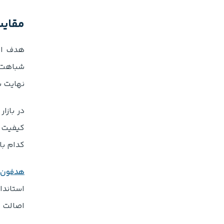
مقایسه هدفون ان
هدف از
شباهت ه
نهایت ب
در بازا
کیفیت 
کدام با
هدفون انکر مدل 
استاندا
اصالت ص