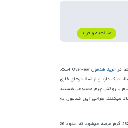
مشاهده و خرید
ها در
خرید هدفون
Over-ear است.
ن 258 گرم ساختاری محکم از پلاستیک دارد و از اسلایدرهای فلزی
ی نرم با روکش چرم مصنوعی هستند
اد میکنند. طراحی این هدفون به
مدل Tune 780NC با وزن فوق العاده سبک 232 گرم عرضه میشود که حدود 26