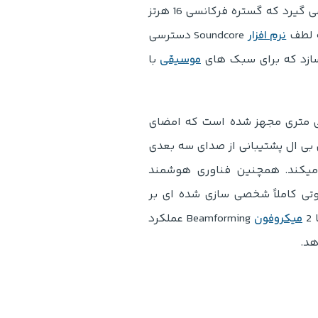
صدای هدفون انکر Life Q20i از درایورهای 40 میلی متری باکیفیت نشات می گیرد که گستره فرکانسی 16 هرتز
نرم افزار
Soundcore دسترسی
سازد که برای سبک های
موسیقی
با
بی ال یعنی Tune 780NC نیز به درایورهای داینامیک 40 میلی متری مجهز شده است که امضای
ی جی بی ال پشتیبانی از صدای سه بعدی
ا دگرگون میکند. همچنین فناوری هوشمند
ی کاملاً شخصی سازی شده ای بر
2
میکروفون
Beamforming عملکرد
هد.