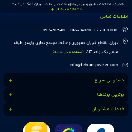
همراه با اطلاعات دقیق و بررسی‌های تخصصی، به مشتریان کمک می‌کنیم تا
اطلاعات تماس
انتخاب‌های درست و هوشمندانه‌ای داشته باشند. تهران اسپیکر با تجربه‌ای بیش از
هفت سال در این زمینه، بر ایجاد تجربه خریدی آسان، سریع و مطمئن تمرکز دارد تا
0912-2075400
0912-2040200
021-91303030
مشتریان بتوانند با خیالی آسوده از انتخاب خود لذت ببرند. ما به رضایت و اعتماد
تهران، تقاطع خیابان جمهوری و حافظ، مجتمع تجاری چارسو، طبقه
مشتریان اهمیت می‌دهیم و همواره در تلاشیم تا بهترین‌ها را برای آن‌ها فراهم
منفی یک، واحد A17
(مشاهده در نقشه)
کنیم.
info@tehranspeaker.com
دسترسی سریع
برترین برندها
خدمات مشتریان