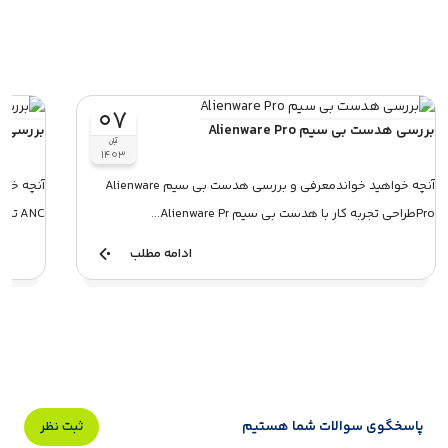
۰۷
بررسی هدست بی سیم Alienware Pro
بررسی هدفون  ANC
آبان
۱۴۰۳
آنچه خواهید خواندمعرفی و بررسی هدست بی سیم Alienware
Proطراحی تجربه کار با هدست بی‌ سیم Alienware Pr...
ANC تاریخ عرضه هدفون SoundMagic P58BT ANCمشخصا...
ادامه مطلب
پاسخگوی سوالات شما هستیم
ثبت نظر