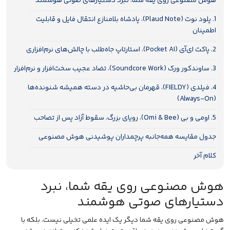
هوش مصنوعی روی یقه شما، نبرد دستیارهای صوتی هوشمند
1. پلود نوت (Plaud Note)، پادشاه بلامنازع انتقال فایل و قابلیت
اطمینان
2. پاکت ای‌آی (Pocket AI)، استارتاپ جاه‌طلب با چالش‌های نرم‌افزاری
3. ساوندکور ورک (Soundcore Work)، تضاد عجیب سخت‌افزار و نرم‌افزار
4. فیلدی (FIELDY)، قهرمان بی‌حاشیه در دسته همیشه شنونده‌ها
(Always-On)
5. اومی و بی (Omi & Bee)، رویای بزرگ، سقوط آزاد پس از تصاحب
جدول مقایسه همه‌جانبه پرچمداران پوشیدنی هوش مصنوعی
کلام آخر
هوش مصنوعی روی یقه شما، نبرد
دستیارهای صوتی هوشمند
هوش مصنوعی روی یقه شما دیگر یک ایده علمی تخیلی نیست، بلکه با