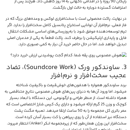
رایگان 90 روزه را در اقدامی ناگهانی به 14 روز کاهش داد، هرچند پس از
اعتراضات گسترده دوباره به حالت اول بازگشت.
در نهایت، پاکت محصولی است با سخت‌افزاری لوکس و وعده‌های بزرگ که در
فاز فعلی، نرم‌افزار آن توانایی استخراج پتانسیل کامل سخت‌افزار را ندارد. اگر
تیم توسعه‌دهنده موفق شود با به‌روزرسانی‌های اساسی مشکلات انتقال
فایل و پایداری اپلیکیشن را برطرف کند، پاکت قطعاً به یکی از مدعیان اصلی
تبدیل خواهد شد، اما در حال حاضر خرید آن نیاز به کمی صبوری دارد.
3. ساوندکور ورک (Soundcore Work)، تضاد
عجیب سخت‌افزار و نرم‌افزار
برند ساوندکور همواره با هدفون‌های خوش‌قیمت و باکیفیت شناخته
میشود، اما ورود آن‌ها به دنیای پین‌های هوش مصنوعی نتایج متناقضی به
همراه داشته است. از منظر طراحی و ارگونومی، این دستگاه با ابعاد بسیار
کوچک و وزن 25 گرم ارائه میشود و دارای یک کیس شارژ اختصاصی است که
عمر باتری کل مجموعه را به 50 ساعت ارتقا میدهد. تعبیه مگنت پشت
دستگاه نیز استفاده از آن را روی پیراهن یا کت بسیار آسان کرده است.
سخت‌افزار این ورژن همان‌طور که از زیرمجموعه
انکر
(
Anker
) انتظار میرود،
بی‌نقص، بادوام و کاملاً قابل‌اعتماد است.