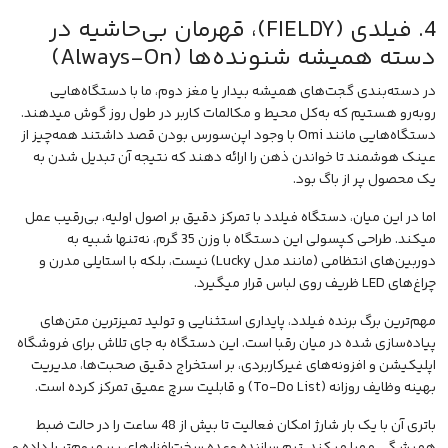
4. فیلدی (FIELDY)، قهرمان بی‌حاشیه در
دسته همیشه شنونده‌ها (Always-On)
در دسته‌بندی گجت‌های همیشه بیدار یا مغز دوم، ما با دستگاه‌هایی
روبه‌رو هستیم که به‌کل محیط و مکالمات کاربر در طول روز گوش میدهند.
دستگاه‌هایی مانند Omi با وجود اپن‌سورس بودن قصد داشتند همه‌چیز از
عینک هوشمند
تا خواندن ذهن را ارائه دهند که نتیجه آن تبدیل شدن به
یک محصول پر از باگ بود.
اما در این میان، دستگاه فیلدد با تمرکز دقیق بر اصول اولیه، بی‌رقیب عمل
میکند. طراحی کپسولی این دستگاه با وزن 35 گرم، نه‌تنها شبیه به
دوربین‌های انتظامی (مانند مدل Lucky) نیست، بلکه با استایلی مدرن و
چراغ‌های LED ظریف روی لباس قرار میگیرد.
مهم‌ترین برگ برنده فیلدد، پایداری استثنایی و تولید تمیزترین متن‌های
پیاده‌سازی شده در میان رقبا است. این دستگاه به جای تلاش برای فروشگاه
اپلیکیشن و افزونه‌های غیرکاربردی، بر استخراج دقیق صحبت‌ها، مدیریت
بهینه وظایف روزانه (To-Do List) و قابلیت سرچ عمیق تمرکز کرده است.
باتری آن با یک بار شارژ امکان فعالیت تا بیش از 48 ساعت را در حالت ضبط
همیشگی مهیا میکند. تیم سازنده وعده سخت‌افزارهای پریمیوم‌تر را داده و