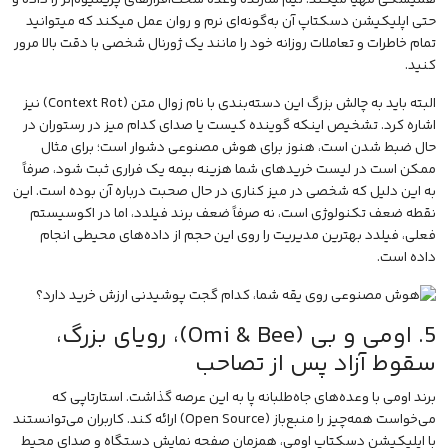
حتی اپلیکیشن دسکتاپ آن به‌گونه‌ای نرم و روان عمل میکند که میتوانید
تمام خاطرات و تعاملات روزانه خود را مانند یک ژورنال شخصی با دقت بالا مرور
کنید.
البته باید به چالش بزرگ این دسته‌بندی با نام زوال متن (Context Rot) نیز
اشاره کرد. تشخیص اینکه گوینده کیست یا صدای کدام میز در رستوران در
حال ضبط شدن است، هنوز برای هوش مصنوعی دشوار است؛ برای مثال
ممکن است در لیست خریدهای شما هزینه بیمه یک فراری ثبت شود، صرفاً
به این دلیل که شخصی در میز کناری در حال صحبت درباره آن بوده است. این
نقطه ضعف
تکنولوژی
است، نه صرفاً ضعف برند فیلدد، اما در اکوسیستم
فعلی، فیلدد بهترین مدیریت را روی این حجم از داده‌های محیطی انجام
داده است.
5. اومی و بی (Omi & Bee)، رویای بزرگ،
سقوط آزاد پس از تصاحب
برند اومی با وعده‌های جاه‌طلبانه پا به این عرصه گذاشت. استارتاپی که
می‌خواست همه‌چیز را منبع‌باز (Open Source) ارائه کند. کاربران می‌توانستند
با اپلیکیشن دسکتاپ اومی، همزمان صفحه نمایش دستگاه و صدای محیط