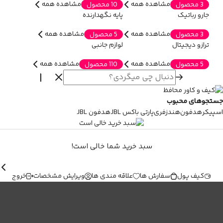
مشاهده همه
مشاهده همه
3 محصول
10 محصول
جارو رباتیک
پایه نگهدارنده
مشاهده همه
مشاهده همه
3 محصول
5 محصول
ترازو دیجیتال
لوازم جانبی
مشاهده همه
مشاهده همه
5 محصول
110 محصول
جستجوهای محبوب
اسپیکر
هدفون
هندزفری
پارتی باکس JBL
هدفون JBL
سبد خرید شما خالی است!
کیف پول
سفارش ها
علاقه مندی ها
ویرایش مشخصات
خروج