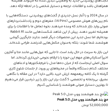
گجت‌های پوشیدنی جدید به واقعیتی تبدیل شده که میتواند همیشه
همراهتان باشد و اطلاعات، ترجمه و دستیار شخصی را در لحظه ارائه دهد.
در سال 2024 و با آغاز نسل جدیدی از گجت‌های پوشیدنی، دستگاه‌هایی با
نام پین‌های
هوش مصنوعی
(AI Pins)، مغزهای دوم و یادداشت‌بردارهای
صوتی وارد بازار شده‌اند که وعده میدهند نحوه تعامل ما با اطلاعات را برای
همیشه تغییر دهند. پیش از این شاهد شکست‌هایی مانند Rabbit R1
بوده‌ایم، اما نسل جدید این محصولات دیگر قصد ندارند جایگزین گوشی
هوشمند شما شوند؛ بلکه به‌عنوان مکمل‌هایی قدرتمند طراحی شده‌اند.
این بازار به سرعت در حال رشد است، تا جایی که غول‌هایی مانند متا و آمازون
اخیراً استارتاپ‌های مهم این حوزه را با ارقام نجومی خریداری کرده‌اند. اما
سوال اصلی اینجاست که از میان ده‌ها مدل با فرم‌فکتورها و ادعاهای
مختلف، کدام دستگاه واقعاً در محیط‌های پر ورود، از جلسات شلوغ کاری
گرفته تا یک کافه پرهمهمه، ارزش خرید بالایی دارد؟ در این مقاله با نگاهی
عمیق، بی‌رحمانه و تخصصی، 5 گجت برتر این بازار را زیر ذره‌بین قرار می‌دهیم
تا بهترین دستیار صوتی هوشمند را شناسایی کنیم.
مچ‌ بند هوشمند ووپ مدل 5.0 Peak
52,000,000
تومان
خرید