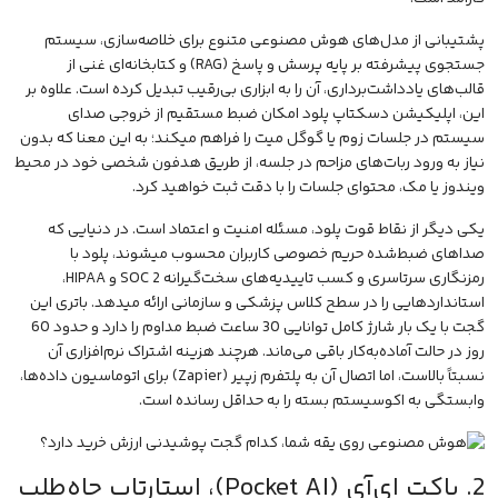
پشتیبانی از مدل‌های هوش مصنوعی متنوع برای خلاصه‌سازی، سیستم
جستجوی پیشرفته بر پایه پرسش و پاسخ (RAG) و کتابخانه‌ای غنی از
قالب‌های یادداشت‌برداری، آن را به ابزاری بی‌رقیب تبدیل کرده است. علاوه بر
این، اپلیکیشن دسکتاپ پلود امکان ضبط مستقیم از خروجی صدای
سیستم در جلسات زوم یا گوگل میت را فراهم میکند؛ به این معنا که بدون
نیاز به ورود ربات‌های مزاحم در جلسه، از طریق
هدفون
شخصی خود در محیط
ویندوز یا مک، محتوای جلسات را با دقت ثبت خواهید کرد.
یکی دیگر از نقاط قوت پلود، مسئله امنیت و اعتماد است. در دنیایی که
صداهای ضبط‌شده حریم خصوصی کاربران محسوب میشوند، پلود با
رمزنگاری سرتاسری و کسب تاییدیه‌های سخت‌گیرانه SOC 2 و HIPAA،
استانداردهایی را در سطح کلاس پزشکی و سازمانی ارائه میدهد. باتری این
گجت با یک بار شارژ کامل توانایی 30 ساعت ضبط مداوم را دارد و حدود 60
روز در حالت آماده‌به‌کار باقی می‌ماند. هرچند هزینه اشتراک نرم‌افزاری آن
نسبتاً بالاست، اما اتصال آن به پلتفرم زپیر (Zapier) برای اتوماسیون داده‌ها،
وابستگی به اکوسیستم بسته را به حداقل رسانده است.
2. پاکت ای‌آی (Pocket AI)، استارتاپ جاه‌طلب