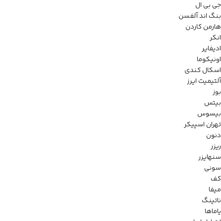
جی بی ال
بنگ اند آلفسن
هارمن کاردن
انکر
ادیفایر
اونیکوما
اسکال کندی
آلتیمیت ایرز
بوز
بیتس
بیسوس
تهران اسپیکر
دنون
ریزر
سنهایزر
سونی
کف
میفا
ناتینگ
یاماها