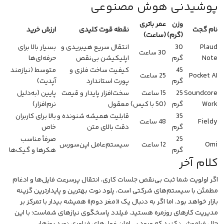
پوشیدنی هوش مصنوعی
وزن
عمر باتری
نام گجت
نقطه قوت کلیدی
ارزش خرید
(گرم)
(ساعت)
Plaud
30
انتقال سریع هیبریدی و
بسیار بالا برای
30 ساعت
Note
گرم
اپلیکیشن بی‌نقص
حرفه‌ای‌ها
45
کیفیت ساخت فلزی و
متوسط (نیازمند
Pocket AI
25 ساعت
گرم
پورت استاندارد
آپدیت)
Soundcore
25
15 ساعت
سخت‌افزار پایدار و قیمت
پایین (به‌دلیل
Work
گرم
(50 با کیس)
معقول
نرم‌افزار)
35
قابلیت همیشه شنونده و
بالا برای کاربران
Fieldy
48 ساعت
گرم
دقت بالای متن
خاص
25
صرفاً مناسب
Omi
12 ساعت
سیستم‌عامل اپن‌سورس
گرم
هکرها و گیک‌ها
کلام آخر
اگر اولویت شما ثبت بی‌نقص جلسات کاری، انتقال پرسرعت فایل‌ها و ادغام
مطمئن با سیستم‌های شرکتی است، پلود نوت بهترین و پایدارترین گزینه
بازار خواهد بود. اما اگر به دنبال یک «مغز دوم» همیشه بیدار با تمرکز بر
مدیریت کارهای روزمره هستید، فیلدد پاسخگوی نیازهای شماست؛ با این