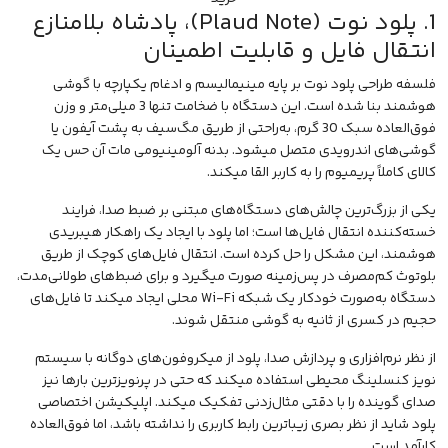
1. پلود نوت (Plaud Note)، پادشاه بلامنازع
انتقال فایل و قابلیت اطمینان
فلسفه طراحی پلود نوت بر پایه مینیمالیسم و ادغام یکپارچه با گوشی
هوشمند بنا شده است. این دستگاه با ضخامت تنها 3 میلی‌متر و وزن
فوق‌العاده سبک 30 گرم، به‌راحتی از طریق مگ‌سیف به پشت آیفون یا
گوشی‌های اندرویدی متصل میشود. بدنه آلومینیومی مات آن حس یک
کالای کاملاً پریمیوم را به کاربر القا میکند.
یکی از بزرگ‌ترین چالش‌های دستگاه‌های مبتنی بر ضبط صدا، فرایند
خسته‌کننده انتقال فایل‌ها است؛ اما پلود با ایجاد یک راهکار هیبریدی
هوشمند، این مشکل را حل کرده است. انتقال فایل‌های کوچک از طریق
بلوتوث کم‌مصرف در پس‌زمینه صورت میگیرد و برای ضبط‌های طولانی‌مدت،
دستگاه به‌صورت خودکار یک شبکه Wi-Fi محلی ایجاد میکند تا فایل‌های
حجیم در کسری از ثانیه به گوشی منتقل شوند.
از نظر نرم‌افزاری و پردازش صدا، پلود از میکروفون‌های دوگانه با سیستم
نویز کنسلینگ
محیطی استفاده میکند که حتی در پرنویزترین بارها نیز
صدای گوینده را با دقتی مثال‌زدنی تفکیک میکند.
اپلیکیشن
اختصاصی
پلود شاید از نظر بصری زیباترین رابط کاربری را نداشته باشد، اما فوق‌العاده
کارآمد است.