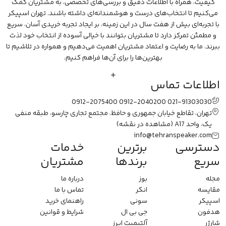
کیفیت، همراه با اطلاعات دقیق و بررسی‌های تخصصی، به مشتریان کمک
می‌کنیم تا انتخاب‌های درست و هوشمندانه‌ای داشته باشند. تهران اسپیکر
با تجربه‌ای بیش از هفت سال در این زمینه، بر ایجاد تجربه خریدی آسان، سریع
و مطمئن تمرکز دارد تا مشتریان بتوانند با خیالی آسوده از انتخاب خود لذت
ببرند. ما به رضایت و اعتماد مشتریان اهمیت می‌دهیم و همواره در تلاشیم تا
بهترین‌ها را برای آن‌ها فراهم کنیم.
اطلاعات تماس
0912-2075400
0912-2040200
021-91303030
تهران، تقاطع خیابان جمهوری و حافظ، مجتمع تجاری چارسو، طبقه منفی
یک، واحد A17
(مشاهده در نقشه)
info@tehranspeaker.com
دسترسی
برترین
خدمات
سریع
برندها
مشتریان
مجله
بوز
درباره ما
مقایسه
انکر
تماس با ما
اسپیکر
سونی
راهنمای خرید
هدفون
جی بی ال
شرایط و قوانین
شارژر
آلتیمیت ایرز