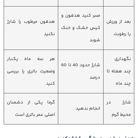
صبر کنید هدفون و
بعد از ورزش
هدفون مرطوب را شارژ
کیس خشک و خنک
یا رطوبت
نکنید
شوند
نگهداری
هر سه ماه یک‌بار
شارژ حدود 40 تا 60
چند هفته تا
وضعیت باتری را بررسی
درصد
چند ماه
کنید
شارژ در
گرما یکی از دشمنان
انجام ندهید
محیط گرم
اصلی عمر باتری است