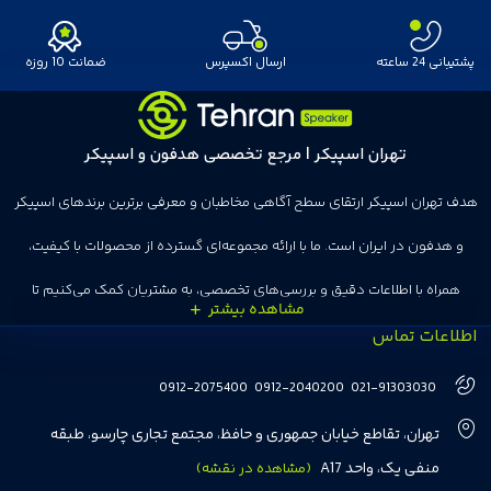
پشتیبانی 24 ساعته
ارسال اکسپرس
ضمانت 10 روزه
تهران اسپیکر | مرجع تخصصی هدفون و اسپیکر
هدف تهران اسپیکر ارتقای سطح آگاهی مخاطبان و معرفی برترین برندهای اسپیکر
و هدفون در ایران است. ما با ارائه مجموعه‌ای گسترده از محصولات با کیفیت،
همراه با اطلاعات دقیق و بررسی‌های تخصصی، به مشتریان کمک می‌کنیم تا
اطلاعات تماس
انتخاب‌های درست و هوشمندانه‌ای داشته باشند. تهران اسپیکر با تجربه‌ای بیش از
هفت سال در این زمینه، بر ایجاد تجربه خریدی آسان، سریع و مطمئن تمرکز دارد تا
0912-2075400
0912-2040200
021-91303030
مشتریان بتوانند با خیالی آسوده از انتخاب خود لذت ببرند. ما به رضایت و اعتماد
تهران، تقاطع خیابان جمهوری و حافظ، مجتمع تجاری چارسو، طبقه
مشتریان اهمیت می‌دهیم و همواره در تلاشیم تا بهترین‌ها را برای آن‌ها فراهم
منفی یک، واحد A17
(مشاهده در نقشه)