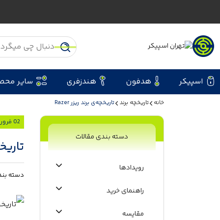
اسپیکر
هدفون
هندزفری
سایر محص
خانه
تاریخچه‌ برند
تاریخچه‌ی برند ریزر Razer
02 فروردین 1400
دسته بندی مقالات
تاریخچه
رویدادها
دسته بند
راهنمای خرید
مقایسه