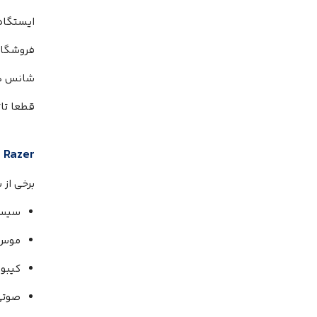
ایستگاه
فروشگاه
شانس هست
قطعا تاث
Razer
د
برخی از
سیست
موس 
کیبور
صوتی