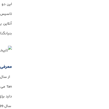
این دو 
تاسیس ک
آنلاین ی
بنیانگذا
معرفی 
از سال 1990 زمانی که کراکوف م
Tan
می ت
دارد بر
سال 1999