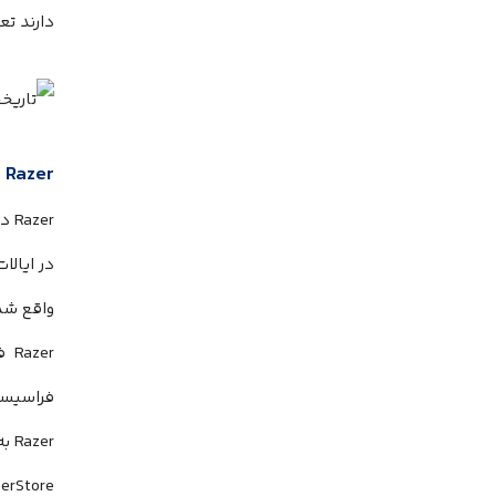
دارند تع
Razer
د
Razer
دف
در ایالا
واقع شده
Razer
فر
فراسیسکو
Razer
به
erStore