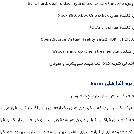
اوس:
Soft, hard, dual-sided, hybrid (soft/hard), mobile
ل کننده های
Xbox
:
Xbox 360, Xbox One
 کننده ها:
PC ,Android
Open :Source Virtual Reality sets
2
HDK 1 , HDK
:
کننده ها:
Webcam, microphone, streamer
ک: تی شرت، کلاه، کت،کیف، سویشرت و هودی
 نرم افزارهای
Razer
C
: یک پیام رسان بازی چت صوتی.
Syn
: یک ابر بازی، که پیکربندی های یکپارچه ای را در اختیار کاربر قرار می 
Surr
: صدای فراگیر 7.1 را از طریق هر هدفون استریو در اختیار بازیکنان قرار می دهد.
C
: مجموعه ای از ابزارها برای یافتن بهترین معاملات بازی، بهبود عملکرد