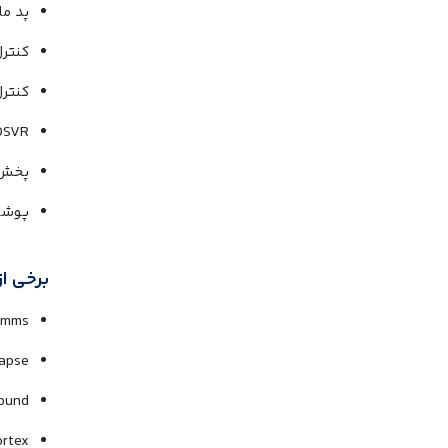
پد م
کنتر
کنترل
OSVR
پخش 
پوشا
برخی از
omms
apse
ound
ortex