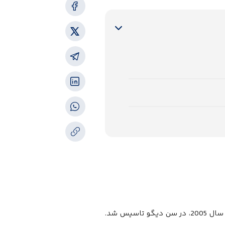
شرکتی مستقر در کالیفرنیا است. توسط مین لیانگ تان و رابرت کراکوف در سال 2005، در سن دیگو تاسیس شد.