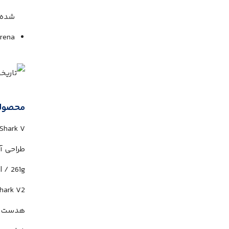
شده 
rena
محصول
kShark V
طراحی آکوس
/ 261g
| 
hark V2
هدست 