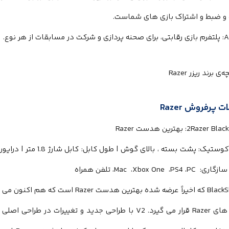
و ضبط و اشتراک بازی های شماست.
A
: پلتفرم بازی رقابتی، برای صحنه پردازی و شرکت در مسابقات از هر نوع.
ات پرفروش
Razer
Razer Blac
2
: بهترین هدست
Razer
تیک: پشت بسته ، بالای گوش | طول کابل: کابل شارژ 1.8 متر | درایور:
سازگاری:
PC
،
PS4
،
Xbox One
،
Mac
، تلفن همراه
BlackS
که اخیراً عرضه شده بهترین هدست
Razer
است که هم اکنون می توا
های
Razer
قرار می گیرد.
V2
با طراحی جدید و تغییرات در طراحی اصلی