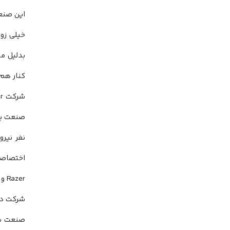
این صنع
خیلی زو
بدلیل م
کنار هم 
شرکت
r
صنعت با
نفر نیرو
اختصاصی 
Razer
و 
شرکت دار
صنعت با