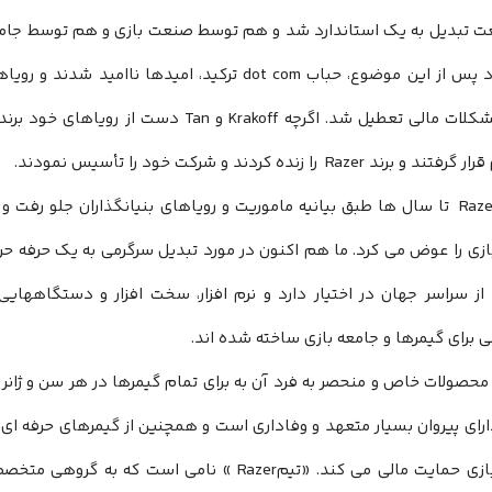
ت تبدیل به یک استاندارد شد و هم توسط صنعت بازی و هم توسط جامعه 
د پس از این موضوع، حباب
dot com
ترکید، امیدها ناامید شدند و رویاها
شکلات مالی تعطیل شد. اگرچه
Krakoff
و
Tan
قرار گرفتند و برند
Razer
را زنده کردند و شرکت خود را تأسیس نمودند.
Raze
تا سال ها طبق بیانیه ماموریت و رویاهای بنیانگذاران جلو رفت و
زی را عوض می کرد. ما هم اکنون در مورد تبدیل سرگرمی به یک حرفه حر
 از سراسر جهان در اختیار دارد و نرم افزار، سخت افزار و دستگاههایی
برای گیمرها و جامعه بازی ساخته شده اند.
محصولات خاص و منحصر به فرد آن به برای تمام گیمرها در هر سن و ژانر 
ای پیروان بسیار متعهد و وفاداری است و همچنین از گیمرهای حرفه ای،
زی حمایت مالی می کند. «تیم
Razer
» نامی است که به گروهی متخص