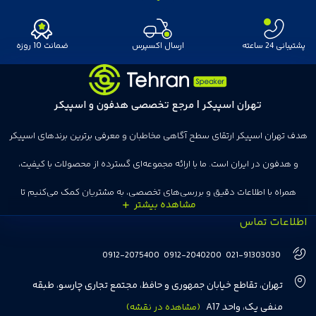
پشتیبانی 24 ساعته
ارسال اکسپرس
ضمانت 10 روزه
تهران اسپیکر | مرجع تخصصی هدفون و اسپیکر
هدف تهران اسپیکر ارتقای سطح آگاهی مخاطبان و معرفی برترین برندهای اسپیکر
و هدفون در ایران است. ما با ارائه مجموعه‌ای گسترده از محصولات با کیفیت،
همراه با اطلاعات دقیق و بررسی‌های تخصصی، به مشتریان کمک می‌کنیم تا
اطلاعات تماس
انتخاب‌های درست و هوشمندانه‌ای داشته باشند. تهران اسپیکر با تجربه‌ای بیش از
هفت سال در این زمینه، بر ایجاد تجربه خریدی آسان، سریع و مطمئن تمرکز دارد تا
0912-2075400
0912-2040200
021-91303030
مشتریان بتوانند با خیالی آسوده از انتخاب خود لذت ببرند. ما به رضایت و اعتماد
تهران، تقاطع خیابان جمهوری و حافظ، مجتمع تجاری چارسو، طبقه
مشتریان اهمیت می‌دهیم و همواره در تلاشیم تا بهترین‌ها را برای آن‌ها فراهم
منفی یک، واحد A17
(مشاهده در نقشه)