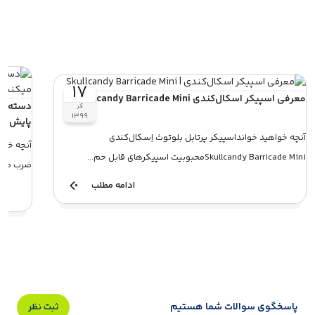
۱۷
معرفی اسپیکر اسکال‌کندی Skullcandy Barricade Mini
آذر
۱۳۹۹
پایش می
آنچه خواهید خوانداسپیکر پرتابل بلوتوث اِسکال‌کندی
Skullcandy Barricade Miniمحبوبیت اسپیکرهای قابل حم...
ضرب موسی
ادامه مطلب
پاسخگوی سوالات شما هستیم
ثبت نظر