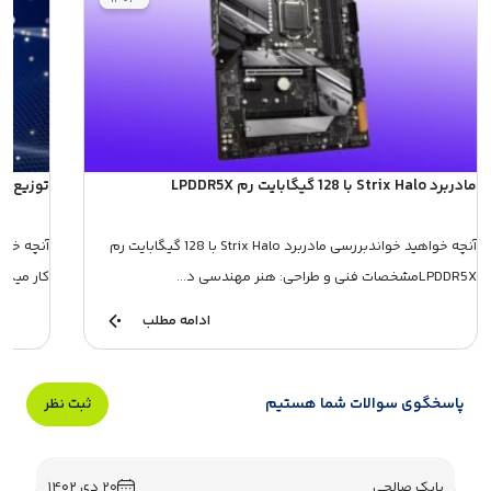
مادربرد Strix Halo با 128 گیگابایت رم LPDDR5X
توزیع توان شار
آنچه خواهید خواندبررسی مادربرد Strix Halo با 128 گیگابایت رم
LPDDR5Xمشخصات فنی و طراحی: هنر مهندسی د...
کار میکند؟فناور
ادامه مطلب
پاسخگوی سوالات شما هستیم
ثبت نظر
بابک صالحی
۲۰ دی ۱۴۰۲