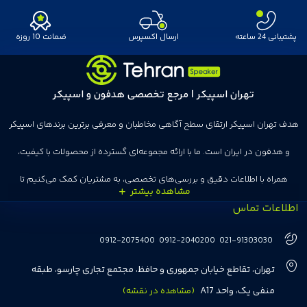
پشتیبانی 24 ساعته
ارسال اکسپرس
ضمانت 10 روزه
تهران اسپیکر | مرجع تخصصی هدفون و اسپیکر
هدف تهران اسپیکر ارتقای سطح آگاهی مخاطبان و معرفی برترین برندهای اسپیکر
و هدفون در ایران است. ما با ارائه مجموعه‌ای گسترده از محصولات با کیفیت،
همراه با اطلاعات دقیق و بررسی‌های تخصصی، به مشتریان کمک می‌کنیم تا
اطلاعات تماس
انتخاب‌های درست و هوشمندانه‌ای داشته باشند. تهران اسپیکر با تجربه‌ای بیش از
هفت سال در این زمینه، بر ایجاد تجربه خریدی آسان، سریع و مطمئن تمرکز دارد تا
0912-2075400
0912-2040200
021-91303030
مشتریان بتوانند با خیالی آسوده از انتخاب خود لذت ببرند. ما به رضایت و اعتماد
تهران، تقاطع خیابان جمهوری و حافظ، مجتمع تجاری چارسو، طبقه
مشتریان اهمیت می‌دهیم و همواره در تلاشیم تا بهترین‌ها را برای آن‌ها فراهم
منفی یک، واحد A17
(مشاهده در نقشه)