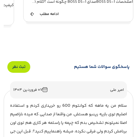
1مشخصات BOSS DS-1صدای BOSS DS-1 چگونه است ؟کلام آ...
کیفیت سا
ادامه مطلب
پاسخگوی سوالات شما هستیم
ثبت نظر
امیر علی
۰۷ فروردین ۱۴۰۴
سلام من یه ماهه که کوانتوم 600 رو خریداری کردم و استفاده
اصلیم توی بازیه رینبو هستش، من واقعا از صدایی که میده ناراضیم
اصلا نمیتونم تشخیص بدم که چپمه یا راستمه هر کاری هم توی اون
برنامش کردم ولی فرقی نکرده، میشه راهنماییم کنید؟، قبل این جی