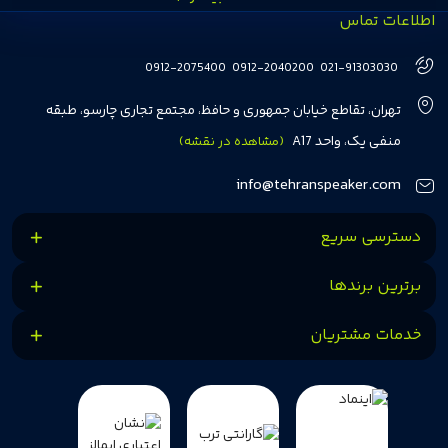
اطلاعات تماس
انتخاب‌های درست و هوشمندانه‌ای داشته باشند. تهران اسپیکر با تجربه‌ای بیش از
هفت سال در این زمینه، بر ایجاد تجربه خریدی آسان، سریع و مطمئن تمرکز دارد تا
0912-2075400
0912-2040200
021-91303030
مشتریان بتوانند با خیالی آسوده از انتخاب خود لذت ببرند. ما به رضایت و اعتماد
تهران، تقاطع خیابان جمهوری و حافظ، مجتمع تجاری چارسو، طبقه
مشتریان اهمیت می‌دهیم و همواره در تلاشیم تا بهترین‌ها را برای آن‌ها فراهم
منفی یک، واحد A17
(مشاهده در نقشه)
کنیم.
info@tehranspeaker.com
دسترسی سریع
برترین برندها
خدمات مشتریان